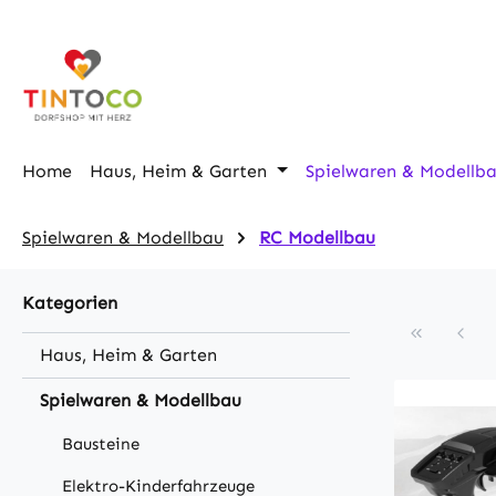
m Hauptinhalt springen
Zur Suche springen
Zur Hauptnavigation springen
Home
Haus, Heim & Garten
Spielwaren & Modellb
Spielwaren & Modellbau
RC Modellbau
Kategorien
Haus, Heim & Garten
Spielwaren & Modellbau
Bausteine
Elektro-Kinderfahrzeuge