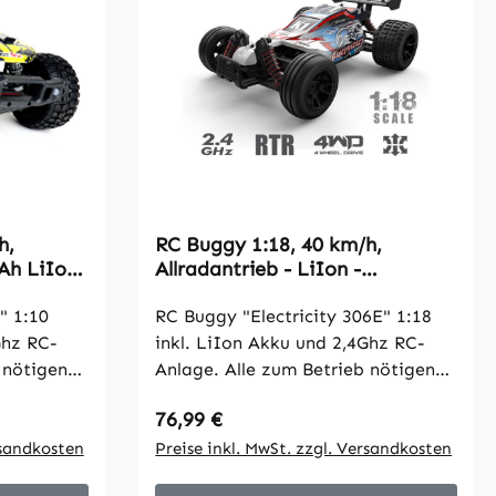
h,
RC Buggy 1:18, 40 km/h,
Ah LiIon
Allradantrieb - LiIon -
"Electricity 306E"
" 1:10
RC Buggy "Electricity 306E" 1:18
Ghz RC-
inkl. LiIon Akku und 2,4Ghz RC-
 nötigen
Anlage. Alle zum Betrieb nötigen
 Motor ist
Teile sind enthalten. Der Motor ist
Regulärer Preis:
76,99 €
bereits montiert! Er hat
inten.
rsandkosten
Stoßdämpfer vorne und hinten.
Preise inkl. MwSt. zzgl. Versandkosten
üllten
Allradantrieb mit luftgefüllten