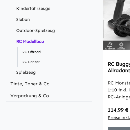
Kinderfahrzeuge
Sluban
Outdoor-Spielzeug
RC Modellbau
RC Offroad
RC Panzer
RC Buggy
Allradan
Spielzeug
"Extreme
RC Monste
Tinte, Toner & Co
1:10 inkl
Verpackung & Co
RC-Anlage
nötigen Te
Regulärer
114,99 €
Motor ist 
Stoßdämpf
Preise ink
Allradantr