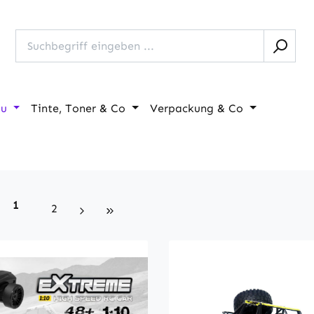
au
Tinte, Toner & Co
Verpackung & Co
Seite
1
Seite
2