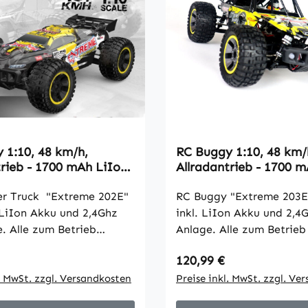
 1:10, 48 km/h,
RC Buggy 1:10, 48 km/
trieb - 1700 mAh LiIon
Allradantrieb - 1700 m
 202E"
"Extreme 203E"
r Truck "Extreme 202E"
RC Buggy "Extreme 203E
. LiIon Akku und 2,4Ghz
inkl. LiIon Akku und 2,4
. Alle zum Betrieb
Anlage. Alle zum Betrieb
ile sind enthalten. Der
Teile sind enthalten. Der
 Preis:
Regulärer Preis:
120,99 €
bereits montiert! Er hat
bereits montiert! Er hat
er vorne und hinten.
l. MwSt. zzgl. Versandkosten
Stoßdämpfer vorne und h
Preise inkl. MwSt. zzgl. Ve
ieb mit luftgefüllten
Allradantrieb mit luftgef