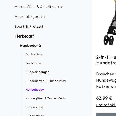
Homeoffice & Arbeitsplatz
Haushaltsgeräte
Sport & Freizeit
Tierbedarf
Hundezubehör
Agility Sets
2-in-1 H
Hundetro
Fressnäpfe
Tragtasche
Hundeanhänger
49,5 cm 
Brauchen S
Hundewag
Hundebetten & Hundesofas
Katzenwag
Hundebuggy
Freund m
Regulärer
62,99 €
schauen S
Hundegitter & Trennwände
Hundewage
Preise ink
Hundehütten
gestaltet