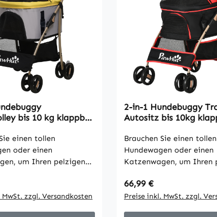
undebuggy
2-in-1 Hundebuggy Tr
lley bis 10 kg klappbar
Autositz bis 10kg kla
 Bodenkorb 82 cm x
Bodenkorb 82 cm x 49,
x 98 cm Gelb
ie einen tollen
cm Rot
Brauchen Sie einen tollen
en oder einen
Hundewagen oder einen
en, um Ihren pelzigen
Katzenwagen, um Ihren 
itzunehmen? Dann
Freund mitzunehmen? D
 Preis:
Regulärer Preis:
66,99 €
ie sich diesen PawHut
schauen Sie sich diesen
n an! Dieser einzigartig
l. MwSt. zzgl. Versandkosten
Hundewagen an! Dieser e
Preise inkl. MwSt. zzgl. Ve
e Hundebuggy ist perfekt
gestaltete Hundebuggy i