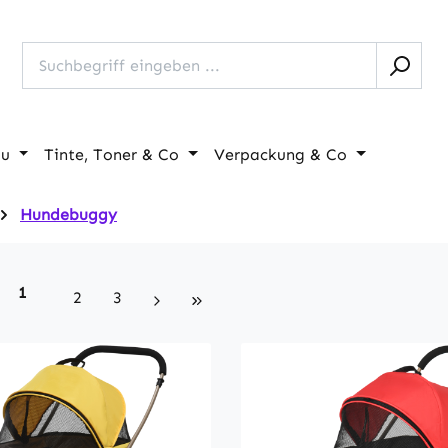
au
Tinte, Toner & Co
Verpackung & Co
Hundebuggy
Seite
1
Seite
Seite
2
3