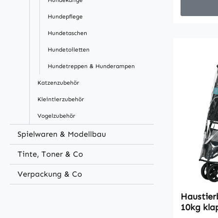
Hundekäfige
für Tierha
Hunden un
Hundepflege
daran - di
Hundetaschen
sich in ei
umbauen. 
Hundetoiletten
einen zus
Hundetreppen & Hunderampen
Zubehör v
Katzenzubehör
leichtgän
dass Sie 
Kleintierzubehör
können.Be
Vogelzubehör
Hundebug
Postionen 
Spielwaren & Modellbau
werdenNet
Tinte, Toner & Co
Belüftung
Stahlrahm
Verpackung & Co
Gewebe2 U
2 Hinterr
Haustier
Sicherhei
10kg kla
Ihr Hausti