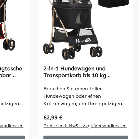
agtasche
2-in-1 Hundewagen und
ppbar
Transportkorb bis 10 kg
5 cm x 98
Klappbar Netzfenster
Bodenkorb 82 cm x 49,5 cm x 98
Brauchen Sie einen tollen
cm Schwarz
Hundewagen oder einen
pelzigen
Katzenwagen, um Ihren pelzigen
ann
Freund mitzunehmen? Dann
Regulärer Preis:
62,99 €
 PawHut
schauen Sie sich diesen PawHut
inzigartig
rsandkosten
Hundewagen an! Dieser einzigartig
Preise inkl. MwSt. zzgl. Versandkosten
st perfekt
gestaltete Hundebuggy ist perfekt