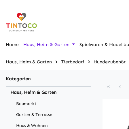
m Hauptinhalt springen
Zur Suche springen
Zur Hauptnavigation springen
Home
Haus, Heim & Garten
Spielwaren & Modellb
Haus, Heim & Garten
Tierbedarf
Hundezubehör
Kategorien
Haus, Heim & Garten
Baumarkt
Garten & Terrasse
Haus & Wohnen