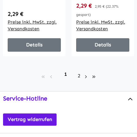
250V~/ 16A,
Rahmen, UP, weiß
Verkaufspreis:
2,29 €
Regulärer Preis:
2,95 €
(22.37%
Steckanschluss,
Regulärer Preis:
2,29 €
gespart)
OHNE Rahmen
Preise inkl. MwSt. zzgl.
Preise inkl. MwSt. zzgl.
Versandkosten
Versandkosten
Details
Details
Seite
1
Seite
2
Service-Hotline
Vertrag widerrufen