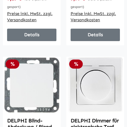
Unterputz, 2-Draht
Unterputz, 3-Draht
gespart)
gespart)
Preise inkl. MwSt. zzgl.
Preise inkl. MwSt. zzgl.
Versandkosten
Versandkosten
Details
Details
Rabatt
Rabatt
%
%
DELPHI Blind-
DELPHI Dimmer für