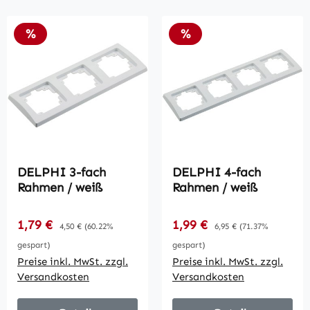
Rabatt
Rabatt
%
%
DELPHI 3-fach
DELPHI 4-fach
Rahmen / weiß
Rahmen / weiß
Verkaufspreis:
Verkaufspreis:
1,79 €
Regulärer Preis:
1,99 €
Regulärer Preis:
4,50 €
(60.22%
6,95 €
(71.37%
gespart)
gespart)
Preise inkl. MwSt. zzgl.
Preise inkl. MwSt. zzgl.
Versandkosten
Versandkosten