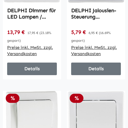
DELPHI Dimmer für
DELPHI Jalousien-
LED Lampen /
Steuerung
250V~/ 3-60W, inkl.
Hoch/Runter /
Rahmen, UP, weiß
Taster, inkl.
Verkaufspreis:
Verkaufspreis:
13,79 €
Regulärer Preis:
5,79 €
Regulärer Preis:
17,95 €
(23.18%
6,95 €
(16.69%
Rahmen, UP, weiß
gespart)
gespart)
Preise inkl. MwSt. zzgl.
Preise inkl. MwSt. zzgl.
Versandkosten
Versandkosten
Details
Details
Rabatt
Rabatt
%
%