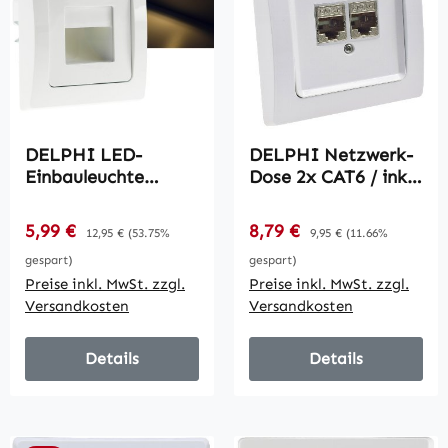
DELPHI LED-
DELPHI Netzwerk-
Einbauleuchte
Dose 2x CAT6 / inkl.
"COB" weiß /
Rahmen, UP, weiß
80x80mm, 3000k,
Verkaufspreis:
Verkaufspreis:
5,99 €
Regulärer Preis:
8,79 €
Regulärer Preis:
12,95 €
(53.75%
9,95 €
(11.66%
warmweiß, 55
gespart)
gespart)
Lumen
Preise inkl. MwSt. zzgl.
Preise inkl. MwSt. zzgl.
Versandkosten
Versandkosten
Details
Details