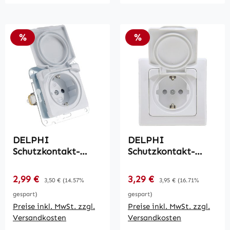
Rabatt
Rabatt
%
%
DELPHI
DELPHI
Schutzkontakt-
Schutzkontakt-
Steckdose IP40 /
Steckdose IP44 /
250V~/ 16A, mit
250V~/ 16A, inkl.
Verkaufspreis:
Verkaufspreis:
2,99 €
Regulärer Preis:
3,29 €
Regulärer Preis:
3,50 €
(14.57%
3,95 €
(16.71%
Deckel, UP, weiß
Rahmen, UP, weiß
gespart)
gespart)
Preise inkl. MwSt. zzgl.
Preise inkl. MwSt. zzgl.
Versandkosten
Versandkosten