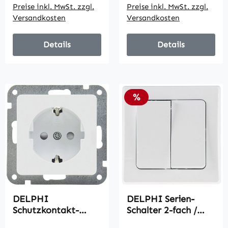
Preise inkl. MwSt. zzgl.
Preise inkl. MwSt. zzgl.
Versandkosten
Versandkosten
Details
Details
Rabatt
%
DELPHI
DELPHI Serien-
Schutzkontakt-
Schalter 2-fach /
Steckdose, weiß /
250V~/ 10A, inkl.