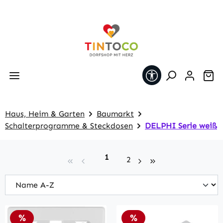
Zum Hauptinhalt springen
Werkzeugleiste 
Wa
Haus, Heim & Garten
Baumarkt
Schalterprogramme & Steckdosen
DELPHI Serie weiß
Seite
1
Seite
2
Rabatt
Rabatt
%
%