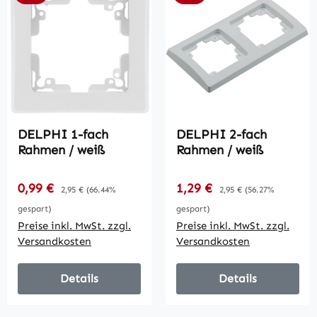
DELPHI 1-fach
DELPHI 2-fach
Rahmen / weiß
Rahmen / weiß
Verkaufspreis:
Verkaufspreis:
0,99 €
Regulärer Preis:
1,29 €
Regulärer Preis:
2,95 €
(66.44%
2,95 €
(56.27%
gespart)
gespart)
Preise inkl. MwSt. zzgl.
Preise inkl. MwSt. zzgl.
Versandkosten
Versandkosten
Details
Details