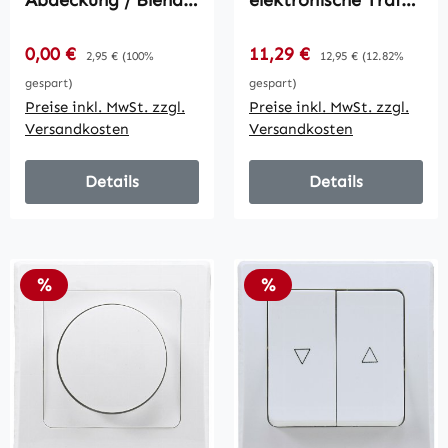
Abdeckung / Blende,
elektronische Trafos
Weiß
/ 250V~/ 300W, inkl.
Rahmen, UP, weiß
Verkaufspreis:
Verkaufspreis:
0,00 €
Regulärer Preis:
11,29 €
Regulärer Preis:
2,95 €
(100%
12,95 €
(12.82%
gespart)
gespart)
Preise inkl. MwSt. zzgl.
Preise inkl. MwSt. zzgl.
Versandkosten
Versandkosten
Details
Details
Rabatt
Rabatt
%
%