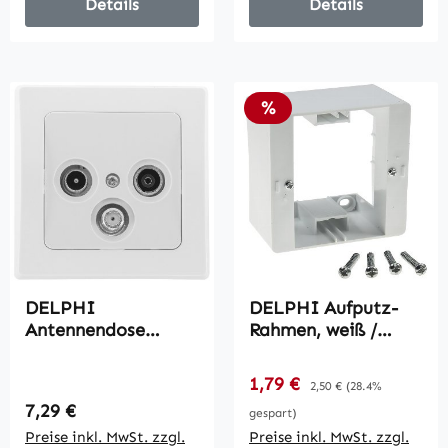
Details
Details
Rabatt
%
DELPHI
DELPHI Aufputz-
Antennendose
Rahmen, weiß /
TV+Radio+Sat / inkl.
80x80x45mm, mit
Rahmen, UP, weiß
Montagebohrung
Verkaufspreis:
1,79 €
Regulärer Preis:
2,50 €
(28.4%
Regulärer Preis:
7,29 €
gespart)
Preise inkl. MwSt. zzgl.
Preise inkl. MwSt. zzgl.