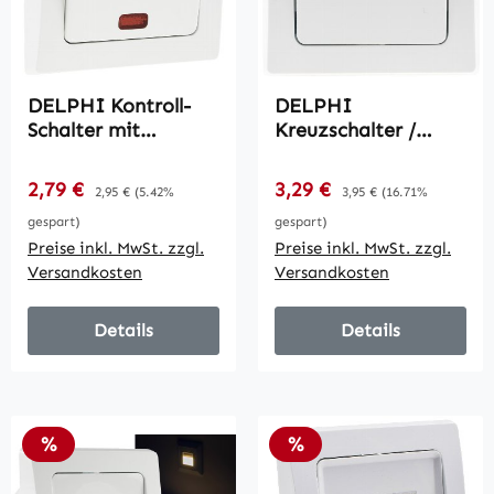
DELPHI Kontroll-
DELPHI
Schalter mit
Kreuzschalter /
Lämpchen / 250V~/
250V~/ 10A, inkl.
10A, inkl. Rahmen,
Rahmen, UP, weiß
Verkaufspreis:
Verkaufspreis:
2,79 €
Regulärer Preis:
3,29 €
Regulärer Preis:
2,95 €
(5.42%
3,95 €
(16.71%
UP, weiß
gespart)
gespart)
Preise inkl. MwSt. zzgl.
Preise inkl. MwSt. zzgl.
Versandkosten
Versandkosten
Details
Details
Rabatt
Rabatt
%
%