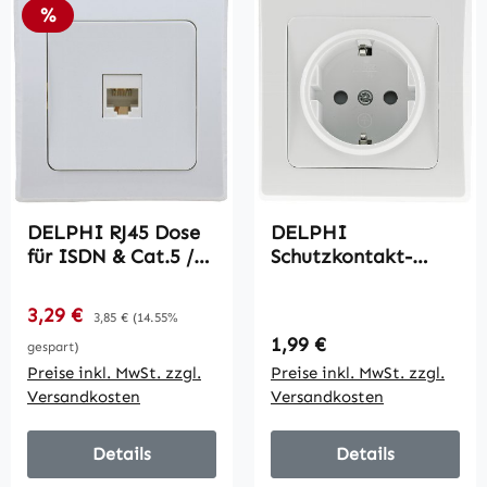
Rabatt
%
DELPHI RJ45 Dose
DELPHI
für ISDN & Cat.5 /
Schutzkontakt-
inkl. Rahmen, UP,
Steckdose / 250V~/
weiß
16A, inkl. Rahmen,
Verkaufspreis:
3,29 €
Regulärer Preis:
3,85 €
(14.55%
UP, weiß
Regulärer Preis:
1,99 €
gespart)
Preise inkl. MwSt. zzgl.
Preise inkl. MwSt. zzgl.
Versandkosten
Versandkosten
Details
Details