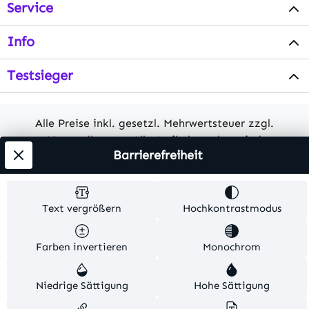
Service
Info
Testsieger
Alle Preise inkl. gesetzl. Mehrwertsteuer zzgl.
Versandkosten
. Alle Artikelangaben sind
Barrierefreiheit
Herstellerangaben und ohne Gewähr.
© 2026 MKV24 – Alle Rechte vorbehalten. Theme by
Text vergrößern
Hochkontrastmodus
TC-Innovations
Farben invertieren
Monochrom
Niedrige Sättigung
Hohe Sättigung