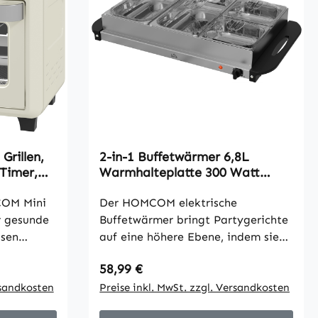
Grillen,
2-in-1 Buffetwärmer 6,8L
 Timer,
Warmhalteplatte 300 Watt
est,
Edelstahl Speisewärmer Silber
COM Mini
Der HOMCOM elektrische
r gesunde
Buffetwärmer bringt Partygerichte
isen
auf eine höhere Ebene, indem sie
durchgehend köstlich warmes Essen
Regulärer Preis:
58,99 €
bietet. Dieser aus Edelstahl
eßen Sie
rsandkosten
gefertigte Speisewärmer speichert
Preise inkl. MwSt. zzgl. Versandkosten
s zu 85 %
effektiv die Wärme. Dank der