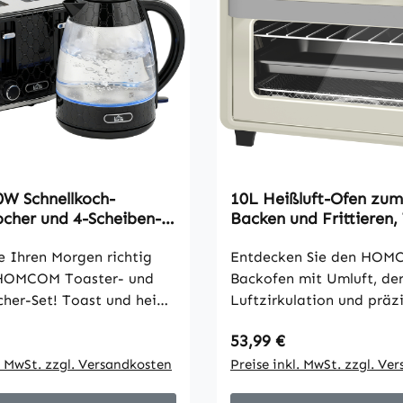
0W Schnellkoch-
10L Heißluft-Ofen zum 
cher und 4-Scheiben-
Backen und Frittieren,
et mit Kalkfilter,
1000W, Spülmaschinenf
e Ihren Morgen richtig
Cremeweiß
Entdecken Sie den HOM
HOMCOM Toaster- und
Backofen mit Umluft, de
her-Set! Toast und heiße
Luftzirkulation und präz
gleichzeitig zubereiten.
Komfort vereint. Mit der
 Preis:
Regulärer Preis:
53,99 €
her kocht in 290
innovativen 360°-
 Toaster mit sieben
l. MwSt. zzgl. Versandkosten
Heißlufttechnologie geni
Preise inkl. MwSt. zzgl. Ve
tufen. Stilvoll, sicher und
knusprige Speisen mit bi