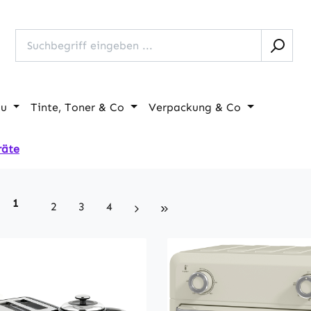
au
Tinte, Toner & Co
Verpackung & Co
räte
Seite
1
Seite
Seite
Seite
2
3
4