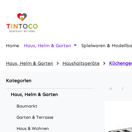
m Hauptinhalt springen
Zur Suche springen
Zur Hauptnavigation springen
Home
Haus, Heim & Garten
Spielwaren & Modellb
Haus, Heim & Garten
Haushaltsgeräte
Küchenge
Kategorien
Haus, Heim & Garten
Baumarkt
Garten & Terrasse
Haus & Wohnen