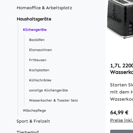
Homeoffice & Arbeitsplatz
Haushaltsgeräte
Küchengeräte
Backöfen
Eismaschinen
Fritteusen
1,7L 220
Kochplatten
Wasserko
Toaster-S
Kühlschränke
Schwarz
Starten Si
sonstige Küchengeräte
mit dem 
Wasserkoc
Wasserkocher & Toaster Sets
Getränke 
Wäschepflege
Regulärer
64,99 €
Wasserkoc
Sekunden,
Preise ink
Sport & Freizeit
Bräunungss
Tierbedarf