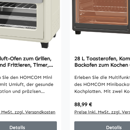
uft-Ofen zum Grillen,
28 L Toasterofen, Ko
d Frittieren, Timer,
Backofen zum Kochen 
pülmaschinenfest,
Grillen, Elektro-Ofen m
iß
n Sie den HOMCOM Mini
Backblech, Grillrost, 2
Erleben Sie die Multifunk
Schwarz
mit Umluft, der gesunde
des HOMCOM Minibackof
lation und präzisen
Kochplatten. Mit zwei Ko
ereint. Mit der
und einem 2600W Mini-O
 Preis:
Regulärer Preis:
88,99 €
en 360°-
inklusive Grill können Sie
echnologie genießen Sie
l. MwSt. zzgl. Versandkosten
leicht braten, backen und
Preise inkl. MwSt. zzgl. Ve
 Speisen mit bis zu 85 %
Eine 30-cm-Pizza oder e
tt. Die vielseitigen
Huhn passen mühelos in 
Details
Details