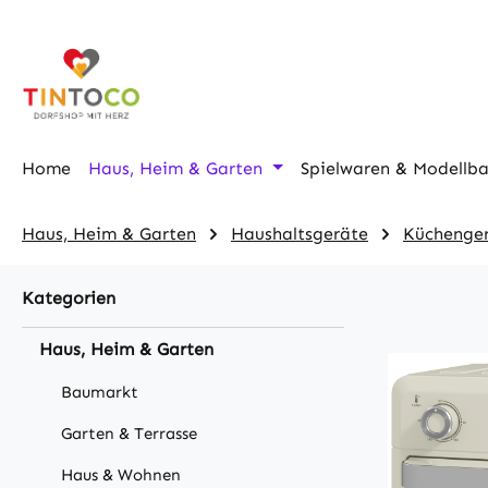
m Hauptinhalt springen
Zur Suche springen
Zur Hauptnavigation springen
Home
Haus, Heim & Garten
Spielwaren & Modellb
Haus, Heim & Garten
Haushaltsgeräte
Küchenge
Kategorien
Haus, Heim & Garten
Baumarkt
Garten & Terrasse
Haus & Wohnen