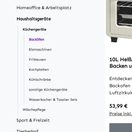
Homeoffice & Arbeitsplatz
Haushaltsgeräte
Küchengeräte
Backöfen
Eismaschinen
10L Heißl
Fritteusen
Backen un
Kochplatten
1000W, S
Cremewe
Entdecke
Kühlschränke
Backofen 
sonstige Küchengeräte
Luftzirku
Komfort v
Wasserkocher & Toaster Sets
Regulärer
53,99 €
innovativ
Wäschepflege
Heißluftt
Preise ink
Sport & Freizeit
knusprige
weniger Fe
Tierbedarf