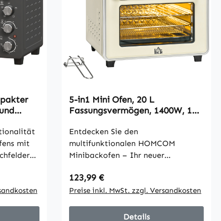
mpakter
5-in1 Mini Ofen, 20 L
und
Fassungsvermögen, 1400W, 1
it
Backrost, 1 Backblech, 60 Min.
600W,
tionalität
Timer
Entdecken Sie den
ens mit
multifunktionalen HOMCOM
chfeldern
Minibackofen – Ihr neuer
fen
Küchenhelfer für köstliche
Regulärer Preis:
123,99 €
 spielend
Familiengerichte! Mit 5 Funktionen
 grillen.
rsandkosten
in einem Miniofen: Aufwärmen,
Preise inkl. MwSt. zzgl. Versandkosten
in ganzes
Grillen, Toasten, Backen und
den 28 L
Frittieren. Mit einem großzügigen
Details