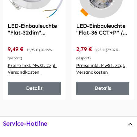
LED-Einbauleuchte
LED-Einbauleuchte
"Flat-32dim"
"Flat-36 CCT+P" /
warmweiß /
3/5/7W,
80x32mm, 5W,
3000/4000/6500K,
Verkaufspreis:
Verkaufspreis:
9,49 €
Regulärer Preis:
2,79 €
Regulärer Preis:
11,95 €
(20.59%
3,95 €
(29.37%
590lm, weißes
schwenkbar
gespart)
gespart)
Gehäuse
Preise inkl. MwSt. zzgl.
Preise inkl. MwSt. zzgl.
Versandkosten
Versandkosten
Details
Details
Service-Hotline