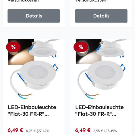
Versandkosten
Versandkosten
Details
Details
Rabatt
Rabatt
%
%
LED-Einbauleuchte
LED-Einbauleuchte
"Flat-30 FR-R"
"Flat-30 FR-R"
3000K / Ø85x30mm,
4200K / Ø85x30mm,
5W, 590lm, IP44,
5W, 500lm, IP44,
Verkaufspreis:
Verkaufspreis:
6,49 €
Regulärer Preis:
6,49 €
Regulärer Preis:
8,95 €
(27.49%
8,95 €
(27.49%
rund, weiß
rund, weiß