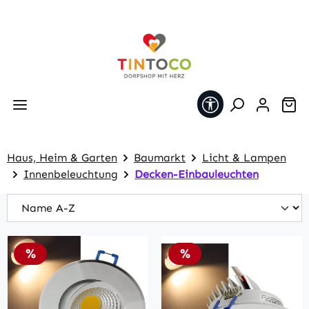
Zum Hauptinhalt springen
Werkzeugleiste 
Wa
Haus, Heim & Garten
Baumarkt
Licht & Lampen
Innenbeleuchtung
Decken-Einbauleuchten
Rabatt
Rabatt
%
%