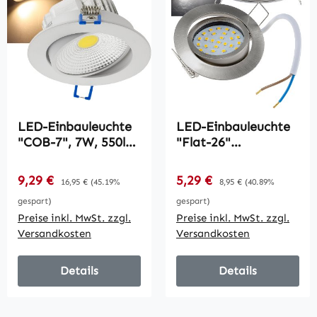
LED-Einbauleuchte
LED-Einbauleuchte
"COB-7", 7W, 550lm
"Flat-26"
/ 3000K, 75°,
neutralweiß /
Ø109xT47mm,
80x26mm, 3W,
Verkaufspreis:
Verkaufspreis:
9,29 €
Regulärer Preis:
5,29 €
Regulärer Preis:
16,95 €
(45.19%
8,95 €
(40.89%
Rahmen weiß
390lm, Edelstahl
gespart)
gespart)
gebürstet
Preise inkl. MwSt. zzgl.
Preise inkl. MwSt. zzgl.
Versandkosten
Versandkosten
Details
Details