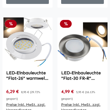
Rabatt
Rabatt
%
%
LED-Einbauleuchte
LED-Einbauleuchte
"Flat-26" warmweiß
"Flat-30 FR-R"
/ 80x26mm, 3W,
3000K / Ø85x30mm,
370lm, weißes
5W, 590lm, IP44,
Verkaufspreis:
Verkaufspreis:
6,29 €
Regulärer Preis:
4,99 €
Regulärer Preis:
8,95 €
(29.72%
5,95 €
(16.13%
Gehäuse
rund, poliert
gespart)
gespart)
Preise inkl. MwSt. zzgl.
Preise inkl. MwSt. zzgl.