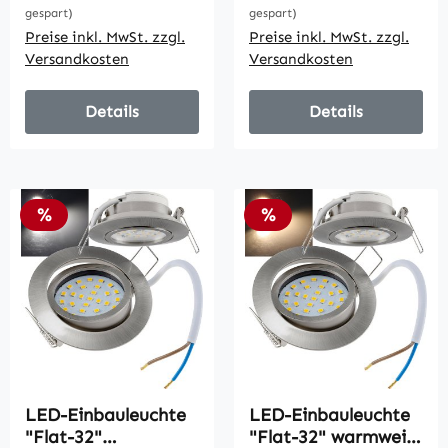
gespart)
gespart)
Preise inkl. MwSt. zzgl.
Preise inkl. MwSt. zzgl.
Versandkosten
Versandkosten
Details
Details
Rabatt
Rabatt
%
%
LED-Einbauleuchte
LED-Einbauleuchte
"Flat-32"
"Flat-32" warmweiß