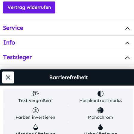
Vertrag widerrufen
Service
Info
Testsieger
Barrierefreiheit
Alle Preise inkl. gesetzl. Mehrwertsteuer zzgl.
Versandkosten
. Alle Artikelangaben sind
Herstellerangaben und ohne Gewähr.
Text vergrößern
Hochkontrastmodus
© 2026 MKV24 – Alle Rechte vorbehalten. Theme by
TC-Innovations
Farben invertieren
Monochrom