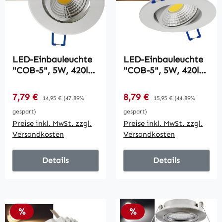
LED-Einbauleuchte
LED-Einbauleuchte
"COB-5", 5W, 420lm
"COB-5", 5W, 420lm
/ ALU, 3000K, 75°,
/ ALU, 3000K, 95°,
Ø85xT47mm,
Ø85xT47mm,
Verkaufspreis:
Verkaufspreis:
7,79 €
Regulärer Preis:
8,79 €
Regulärer Preis:
14,95 €
(47.89%
15,95 €
(44.89%
Rahmen chrom
Rahmen weiß
gespart)
gespart)
Preise inkl. MwSt. zzgl.
Preise inkl. MwSt. zzgl.
Versandkosten
Versandkosten
Details
Details
Rabatt
Rabatt
%
%