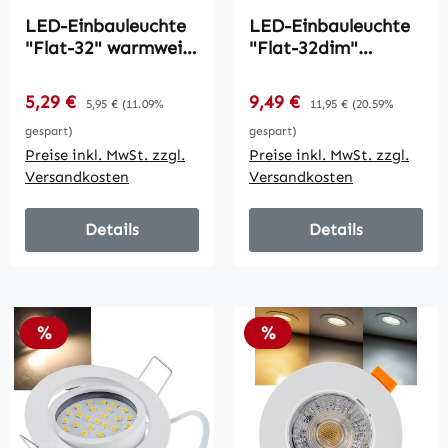
LED-Einbauleuchte
LED-Einbauleuchte
"Flat-32" warmweiß
"Flat-32dim"
/ 80x32mm, 5W,
warmweiß /
590lm, weißes
80x32mm, 5W,
Verkaufspreis:
Verkaufspreis:
5,29 €
Regulärer Preis:
9,49 €
Regulärer Preis:
5,95 €
(11.09%
11,95 €
(20.59%
Gehäuse
590lm, Edelstahl
gespart)
gespart)
gebürstet
Preise inkl. MwSt. zzgl.
Preise inkl. MwSt. zzgl.
Versandkosten
Versandkosten
Details
Details
Rabatt
Rabatt
%
%