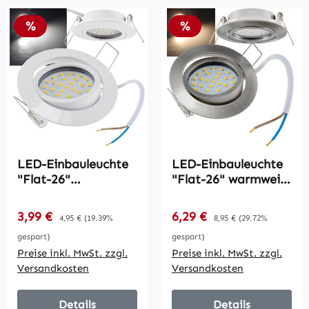
Rabatt
Rabatt
%
%
LED-Einbauleuchte
LED-Einbauleuchte
"Flat-26"
"Flat-26" warmweiß
neutralweiß /
/ 80x26mm, 3W,
80x26mm, 3W,
370lm, Edelstahl
Verkaufspreis:
Verkaufspreis:
3,99 €
Regulärer Preis:
6,29 €
Regulärer Preis:
4,95 €
(19.39%
8,95 €
(29.72%
390lm, weißes
gebürstet
gespart)
gespart)
Gehäuse
Preise inkl. MwSt. zzgl.
Preise inkl. MwSt. zzgl.
Versandkosten
Versandkosten
Details
Details