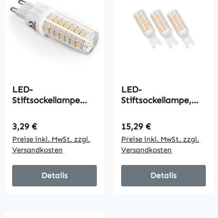
LED-
LED-
Stiftsockellampe
Stiftsockellampe,
McShine, G9, 6W,
G9, 4,9W, 540lm,
720lm, 4000K,
3000K, 230V,
Regulärer Preis:
Regulärer Preis:
3,29 €
15,29 €
neutralweiß
dimmbar, 3er-Pack
Preise inkl. MwSt. zzgl.
Preise inkl. MwSt. zzgl.
Versandkosten
Versandkosten
Details
Details