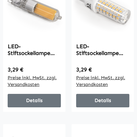
LED-
LED-
Stiftsockellampe
Stiftsockellampe
McShine, G9, 4W,
McShine, G9, 6W,
490 lm, warmweiß
720lm, 3000K,
Regulärer Preis:
Regulärer Preis:
3,29 €
3,29 €
warmweiß
Preise inkl. MwSt. zzgl.
Preise inkl. MwSt. zzgl.
Versandkosten
Versandkosten
Details
Details