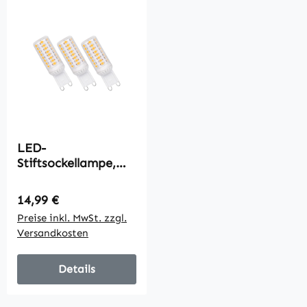
LED-
Stiftsockellampe,
G9, 4,9W, 540lm,
4000K, 230V,
Regulärer Preis:
14,99 €
dimmbar, 3er-Pack
Preise inkl. MwSt. zzgl.
Versandkosten
Details