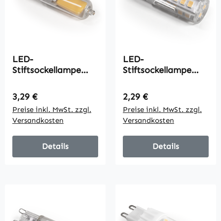
LED-
LED-
Stiftsockellampe
Stiftsockellampe
McShine, G9, 2W,
McShine, G9, 3.5W,
220lm, warmweiß
390lm, 3000K,
Regulärer Preis:
Regulärer Preis:
3,29 €
2,29 €
warmweiß
Preise inkl. MwSt. zzgl.
Preise inkl. MwSt. zzgl.
Versandkosten
Versandkosten
Details
Details