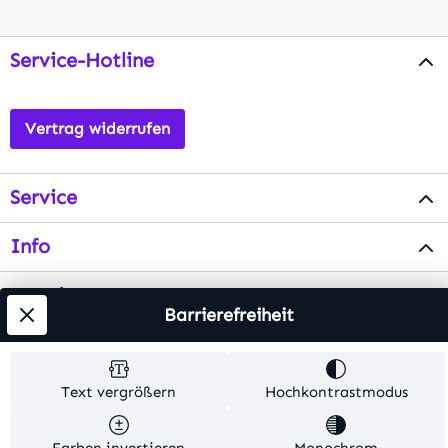
Service-Hotline
Vertrag widerrufen
Service
Info
Testsieger
Barrierefreiheit
Alle Preise inkl. gesetzl. Mehrwertsteuer zzgl.
Versandkosten
. Alle Artikelangaben sind
Text vergrößern
Hochkontrastmodus
Herstellerangaben und ohne Gewähr.