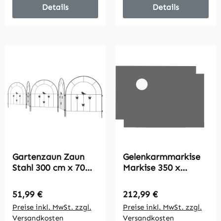
Details
Details
Gartenzaun Zaun
Gelenkarmmarkise
Stahl 300 cm x 70
Markise 350 x
cm hoch
300cm
Dekorativer
Gelenkmarkise inkl
Regulärer Preis:
Regulärer Preis:
51,99 €
212,99 €
Gitterzaun Set
Kurbel &
Preise inkl. MwSt. zzgl.
Preise inkl. MwSt. zzgl.
Zaunelemente
Wandhalterung,
Versandkosten
Versandkosten