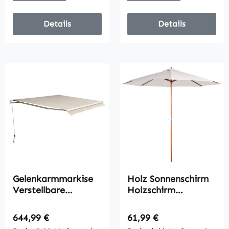
Schwarz
Winkel einstellbar
Details
Details
Gelenkarmmarkise
Holz Sonnenschirm
Verstellbare
Holzschirm
Klemmmarkise
Gartenschirm
Terrassenmarkise
Balkonschirm 2,5m
Regulärer Preis:
Regulärer Preis:
644,99 €
61,99 €
4,5 x 3m
Creme