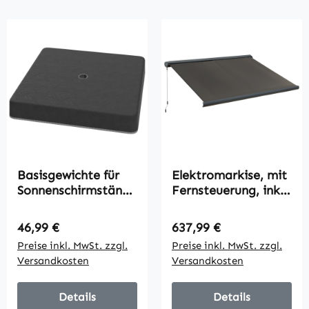
Basisgewichte für
Elektromarkise, mit
Sonnenschirmstände
Fernsteuerung, inkl.
r, Wasserdicht, mit
Bausatz für
Sand befüllbar,
Montage,
Regulärer Preis:
Regulärer Preis:
46,99 €
637,99 €
Kunststoff, 89L x
Metallrahmen,
Preise inkl. MwSt. zzgl.
Preise inkl. MwSt. zzgl.
89B x 10,5H cm,
dunkelgrau, 3 x 2,5
Versandkosten
Versandkosten
Schwarz
m
Details
Details