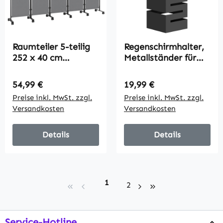
Raumteiler 5-teilig
Regenschirmhalter,
252 x 40 cm
Metallständer für
Freistehend
Schirme,
Paravent mit 12
Freistehender
Regulärer Preis:
Regulärer Preis:
54,99 €
19,99 €
Rollen Klappbar
Schirmständer mit
Preise inkl. MwSt. zzgl.
Preise inkl. MwSt. zzgl.
Trennwand DIY
Haken und
Versandkosten
Versandkosten
Dunkelgrau
Tropfschale, Platz
für 8 Schirme,
Schwarz
Details
Details
Seite
1
Seite
2
Service-Hotline