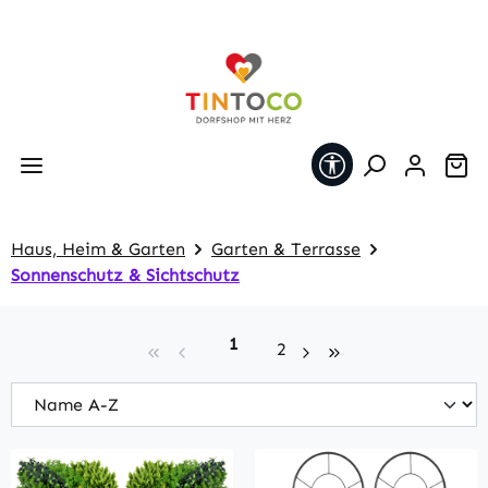
Zum Hauptinhalt springen
Werkzeugleiste 
Wa
Haus, Heim & Garten
Garten & Terrasse
Sonnenschutz & Sichtschutz
Seite
1
Seite
2