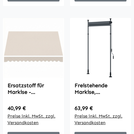
Ersatzstoff für
Freistehende
Markise -
Markise,
Sonnenschutzdach
verstellbare Länge,
UPF 50+ für 3,5 x
Montage ohne
Regulärer Preis:
Regulärer Preis:
40,99 €
63,99 €
2,5 m Rahmen,
Bohren,
Preise inkl. MwSt. zzgl.
Preise inkl. MwSt. zzgl.
Cremeweiß
Aluminiumrahmen,
Versandkosten
Versandkosten
1,5 x 2,2-3,1 m,
Dunkelgrau