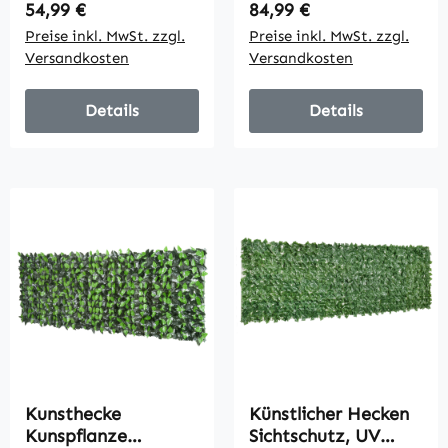
Dunkelgrün
Gelenkarmmarkise
Regulärer Preis:
Regulärer Preis:
54,99 €
84,99 €
schmutzabweisend,
Preise inkl. MwSt. zzgl.
Preise inkl. MwSt. zzgl.
witterungsbeständig
Versandkosten
Versandkosten
Balkonmarkise
150cm breit
Terrassenmarkise
Details
Details
für Terrasse Balkon
Veranda Grau
Kunsthecke
Künstlicher Hecken
Kunspflanze
Sichtschutz, UV