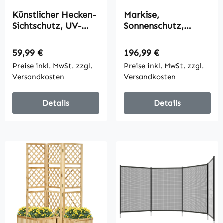
Künstlicher Hecken-
Markise,
Sichtschutz, UV-
Sonnenschutz,
geschützt,
einfahrbar, mit
Sichtschutzgitter
Handkurbel,
Regulärer Preis:
Regulärer Preis:
59,99 €
196,99 €
mit Blättern,
Metallrahmen,
Preise inkl. MwSt. zzgl.
Preise inkl. MwSt. zzgl.
Hecken-Zaun, 300 x
Polyester,
Versandkosten
Versandkosten
150 cm, Grün
blau+weiß, 3,95 x
2,45 x 3,50 m
Details
Details