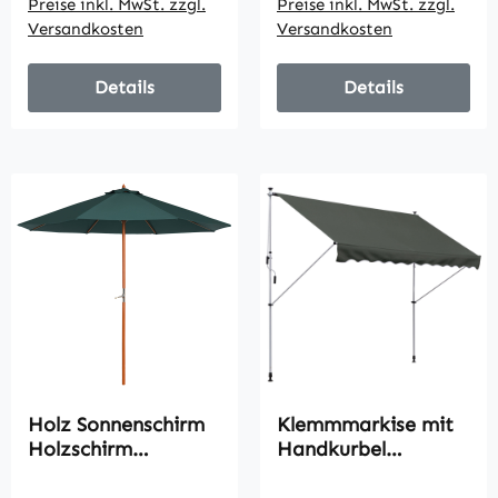
Preise inkl. MwSt. zzgl.
Preise inkl. MwSt. zzgl.
Sonnenschutz mit
Versandkosten
Versandkosten
Kurbel,
Balkonmarkise,
Beige
Details
Details
Holz Sonnenschirm
Klemmmarkise mit
Holzschirm
Handkurbel
Gartenschirm c 2,5m
höhenverstellbar