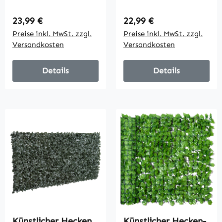
Kletterpflanze,
Geschützt
Outdoordekoration,
Sichtschutz, Grün
Regulärer Preis:
Regulärer Preis:
23,99 €
22,99 €
realistisches
Balkon Sichtschutz,
Preise inkl. MwSt. zzgl.
Preise inkl. MwSt. zzgl.
Aussehen, 300 cm×
Zaun
Versandkosten
Versandkosten
100 cm, Dunkelgrün
Sichtschutzgitter
mit Blättern, Hecken
Zaun,
Details
Details
WandKünstliche 300
x 100 cm für Garten
Hochzeit
Künstlicher Hecken
Künstlicher Hecken-