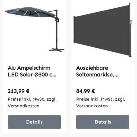
Alu Ampelschirm
Ausziehbare
LED Solar Ø300 cm
Seitenmarkise,
höhenverstellbar
Sichtschutz für
Sonnenschirm mit
Außenbereiche,
Regulärer Preis:
Regulärer Preis:
213,99 €
84,99 €
Kurbel Ständer
Wasserabweisend,
Preise inkl. MwSt. zzgl.
Preise inkl. MwSt. zzgl.
UV50+ Dunkelgrau
UV 50+, 420 x 185
Versandkosten
Versandkosten
cm, Dunkelgrau
Details
Details