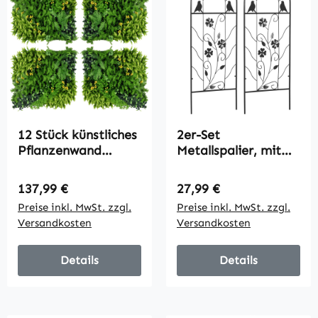
12 Stück künstliches
2er-Set
Pflanzenwand
Metallspalier, mit
Hecke 50x50 cm UV-
Vogel- und
Schutz Sichtschutz
Kleeverzierung, für
Regulärer Preis:
Regulärer Preis:
137,99 €
27,99 €
Mehrblättriges
Garten & Terrasse,
Preise inkl. MwSt. zzgl.
Preise inkl. MwSt. zzgl.
Design
schwarz, 38 x 98 cm
Versandkosten
Versandkosten
Heckenpflanze für
Garten Outdoor
Dekor
Details
Details