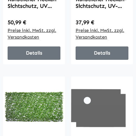
Sichtschutz, UV
Sichtschutz, UV-
Geschützt
geschützt,
Sichtschutz, Grün
Sichtschutzgitter
Regulärer Preis:
Regulärer Preis:
50,99 €
37,99 €
Balkon Sichtschutz,
mit Blättern,
Preise inkl. MwSt. zzgl.
Preise inkl. MwSt. zzgl.
Zaun
Hecken-Zaun, 300 x
Versandkosten
Versandkosten
Sichtschutzgitter
100 cm, Grün
mit Blättern, Hecken
Zaun,
Details
Details
WandKünstliche 300
x150 cm für Garten
Hochzeit