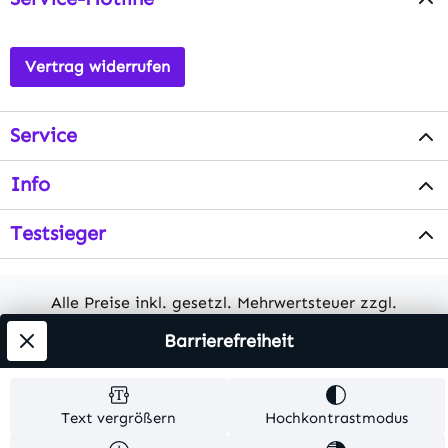
Vertrag widerrufen
Service
Info
Testsieger
Alle Preise inkl. gesetzl. Mehrwertsteuer zzgl.
Versandkosten
. Alle Artikelangaben sind
Barrierefreiheit
Herstellerangaben und ohne Gewähr.
© 2026 MKV24 – Alle Rechte vorbehalten. Theme by
Text vergrößern
Hochkontrastmodus
TC-Innovations