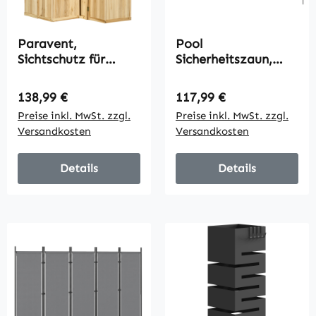
Paravent,
Pool
Sichtschutz für
Sicherheitszaun,
Garten, dreifach
Poolzaun für Kinder,
klappbar, 4
4-teilig,
Regulärer Preis:
Regulärer Preis:
138,99 €
117,99 €
Blumenkästen,
Aluminium/Texteline
Preise inkl. MwSt. zzgl.
Preise inkl. MwSt. zzgl.
Massivholz,
, 365 x 126 cm,
Versandkosten
Versandkosten
Naturfarbe, 133 x
Schwarz
62 x 165 cm
Details
Details