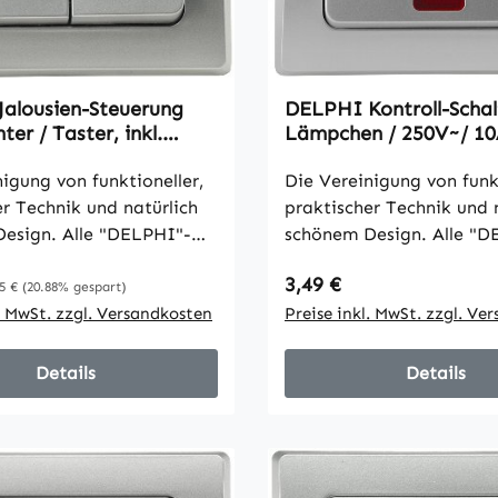
Schraubanschluss
alousien-Steuerung
DELPHI Kontroll-Schal
er / Taster, inkl.
Lämpchen / 250V~/ 10
UP, silber
silber
igung von funktioneller,
Die Vereinigung von funkt
er Technik und natürlich
praktischer Technik und 
esign. Alle "DELPHI"-
schönem Design. Alle "D
en sind für Längs- und
Komponenten sind für Lä
reis:
Regulärer Preis:
gulärer Preis:
3,49 €
age geeignet und mit
Quermontage geeignet u
5 €
(20.88% gespart)
ganten hochglänzenden
l. MwSt. zzgl. Versandkosten
einer eleganten hochglä
Preise inkl. MwSt. zzgl. Ve
rsehen. • Hoch /
Oberfläche versehen. Technische
 Tasterfunktion •
Details: • einfache Insta
Details
Details
schluss • Maße mit
Schraubterminal • alle
80x80mm, Einbautiefe
Komponenten für Längs-
Quermontage geeignet • 
AUS-Schalter (benötigt Nu