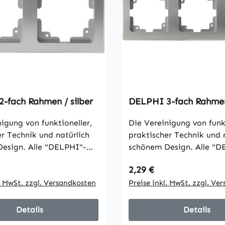
-fach Rahmen / silber
DELPHI 3-fach Rahmen 
igung von funktioneller,
Die Vereinigung von funkt
er Technik und natürlich
praktischer Technik und 
esign. Alle "DELPHI"-
schönem Design. Alle "D
en sind für Längs- und
Komponenten sind für Lä
 Preis:
Regulärer Preis:
2,29 €
age geeignet und mit
Quermontage geeignet u
ganten hochglänzenden
l. MwSt. zzgl. Versandkosten
einer eleganten hochglä
Preise inkl. MwSt. zzgl. Ve
e versehen. Maße: HxBxT
Oberfläche versehen. Hx
14mm
224x80x14mm
Details
Details