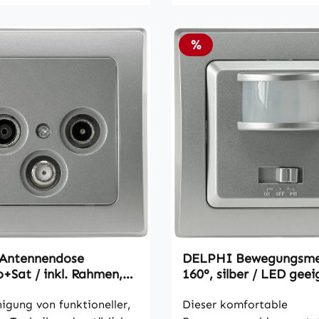
Rabatt
%
Antennendose
DELPHI Bewegungsme
+Sat / inkl. Rahmen,
160°, silber / LED geei
r
250V~, Unterputz, 2-D
igung von funktioneller,
Dieser komfortable