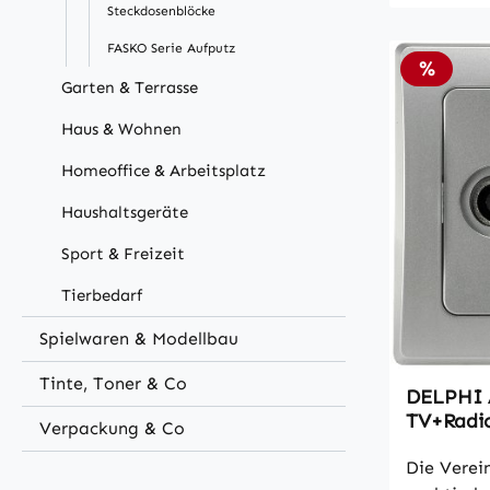
Steckdosenblöcke
FASKO Serie Aufputz
Rabatt
%
Garten & Terrasse
Haus & Wohnen
Homeoffice & Arbeitsplatz
Haushaltsgeräte
Sport & Freizeit
Tierbedarf
Spielwaren & Modellbau
Tinte, Toner & Co
DELPHI 
TV+Radio
Verpackung & Co
UP, silbe
Die Verein