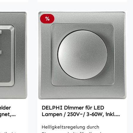
Rabatt
%
lder
DELPHI Dimmer für LED
gnet,
Lampen / 250V~/ 3-60W, inkl.
raht
Rahmen, UP, silber
Helligkeitsregelung durch