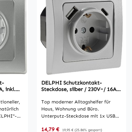
pchen AN
0x25mm
t-
DELPHI Schutzkontakt-
, inkl.
Steckdose, silber / 230V~/ 16A,
Unterputz, USB-C / PD
ioneller,
Top moderner Alltagshelfer für
natürlich
Haus, Wohnung und Büro.
ELPHI"-
Unterputz-Steckdose mit 1x USB
ngs- und
und 1x USB-C Ladeport. • geeignet
Verkaufspreis:
14,79 €
Regulärer Preis:
nd mit
zur Kombination mit allen weiteren
19,95 €
(25.86% gespart)