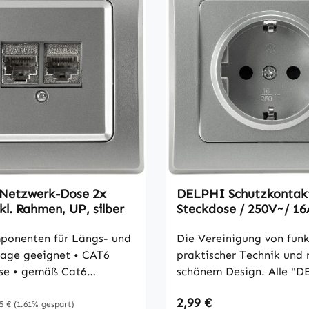
Funktion: Kontroll-Läm
wenn Licht AN (Nullleiter-Anschluss
benötigt) • Maße: 80x8
Netzwerk-Dose 2x
DELPHI Schutzkontak
kl. Rahmen, UP, silber
Steckdose / 250V~/ 16A
Rahmen, UP, silber
mponenten für Längs- und
Die Vereinigung von funkt
age geeignet • CAT6
praktischer Technik und 
se • gemäß Cat6
schönem Design. Alle "D
für LAN bis 300MHz, in
Komponenten sind für Lä
reis:
Regulärer Preis:
gulärer Preis:
2,99 €
s auch für Gigabit bestens
Quermontage geeignet u
5 €
(1.61% gespart)