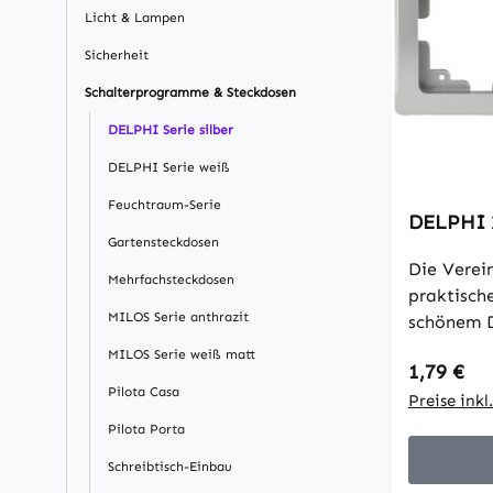
Licht & Lampen
Sicherheit
Schalterprogramme & Steckdosen
DELPHI Serie silber
DELPHI Serie weiß
Feuchtraum-Serie
DELPHI 2
Gartensteckdosen
Die Verein
Mehrfachsteckdosen
praktisch
MILOS Serie anthrazit
schönem D
Komponent
MILOS Serie weiß matt
Regulärer
1,79 €
Quermont
Pilota Casa
einer ele
Preise ink
Oberfläch
Pilota Porta
150x80x
Schreibtisch-Einbau