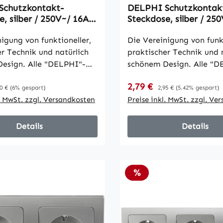
Schutzkontakt-
DELPHI Schutzkontak
, silber / 250V~/ 16A,
Steckdose, silber / 25
hmen, Steckanschluss
Steckanschluss, ohne 
igung von funktioneller,
Die Vereinigung von funkt
er Technik und natürlich
praktischer Technik und 
esign. Alle "DELPHI"-
schönem Design. Alle "D
en sind für Längs- und
Komponenten sind für Lä
reis:
Verkaufspreis:
gulärer Preis:
2,79 €
Regulärer Preis:
age geeignet und mit
Quermontage geeignet u
0 €
(6% gespart)
2,95 €
(5.42% gespart)
ganten hochglänzenden
l. MwSt. zzgl. Versandkosten
einer eleganten hochglä
Preise inkl. MwSt. zzgl. Ve
e versehen. Jetzt auch
Oberfläche versehen. Jet
aubbefestigung für
ohne Schraubbefestigung
Details
Details
und saubere Montage,
schnelle und saubere Mo
Elektriker und
ideal für Elektriker und
! • mit
Masseneinbau! • mit
icherung • Steckdose
Einstecksicherung • Stec
Rabatt
%
 Rahmen: 80x80mm,
Maße ohne Rahmen: 71x
efe 25mm
Einbautiefe 25mm