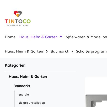
m Hauptinhalt springen
Zur Suche springen
Zur Hauptnavigation springen
Home
Haus, Heim & Garten
Spielwaren & Modellb
Haus, Heim & Garten
Baumarkt
Schalterprogram
Kategorien
Haus, Heim & Garten
Baumarkt
Energie
Elektro-Installation