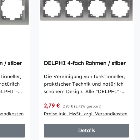
/ silber
DELPHI 4-fach Rahmen / silber
ioneller,
Die Vereinigung von funktioneller,
natürlich
praktischer Technik und natürlich
ELPHI"-
schönem Design. Alle "DELPHI"-
ngs- und
Komponenten sind für Längs- und
Verkaufspreis:
2,79 €
Regulärer Preis:
nd mit
Quermontage geeignet und mit
2,95 €
(5.42% gespart)
nzenden
rsandkosten
einer eleganten hochglänzenden
Preise inkl. MwSt. zzgl. Versandkosten
BxT
Oberfläche versehen.
Details