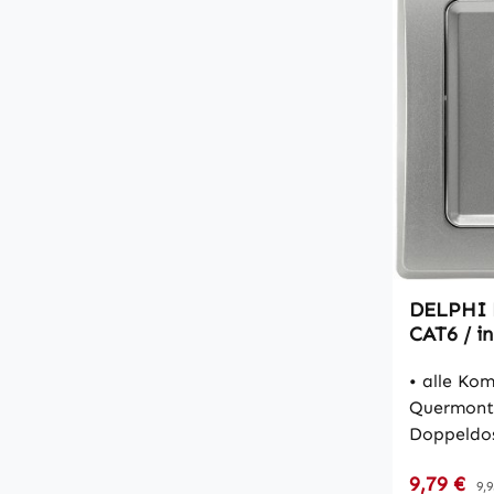
DELPHI 
CAT6 / in
• alle Ko
Quermont
Doppeldo
Standard 
Verkaufsp
9,79 €
Re
der Praxi
9,9