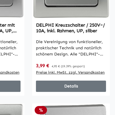
ter mit
DELPHI Kreuzschalter / 250V~/
A, UP,
10A, inkl. Rahmen, UP, silber
ioneller,
Die Vereinigung von funktioneller,
natürlich
praktischer Technik und natürlich
ELPHI"-
schönem Design. Alle "DELPHI"-
ngs- und
Komponenten sind für Längs- und
Verkaufspreis:
3,99 €
Regulärer Preis:
nd mit
Quermontage geeignet und mit
4,95 €
(19.39% gespart)
nzenden
rsandkosten
einer eleganten hochglänzenden
Preise inkl. MwSt. zzgl. Versandkosten
Oberfläche versehen. •
llation mit
Schraubanschluss
Details
 und
Kontroll-
llleiter) •
Rabatt
%