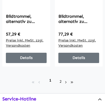
Bildtrommel,
Bildtrommel,
alternativ zu
alternativ zu
Brother DR-241 CL,
Brother DR-243 CL,
15000 Seiten
18000 Seiten
Regulärer Preis:
Regulärer Preis:
57,29 €
77,29 €
Preise inkl. MwSt. zzgl.
Preise inkl. MwSt. zzgl.
Versandkosten
Versandkosten
Details
Details
Seite
1
Seite
2
Service-Hotline