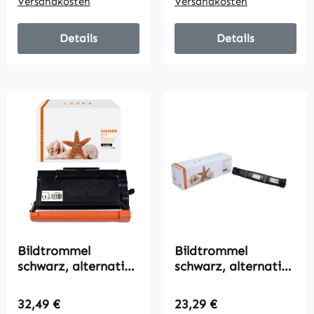
Versandkosten
Versandkosten
Details
Details
Bildtrommel
Bildtrommel
schwarz, alternativ
schwarz, alternativ
zu Brother DR-3600,
zu HP CF 232 A,
75000 Seiten
23000 Seiten
Regulärer Preis:
Regulärer Preis:
32,49 €
23,29 €