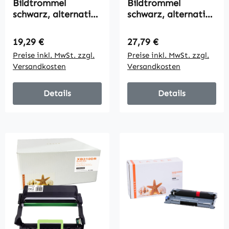
Bildtrommel
Bildtrommel
schwarz, alternativ
schwarz, alternativ
zu Samsung MLT-R
zu Samsung MLT-R
116/SEE, 9000
204/SEE, 30000
Regulärer Preis:
Regulärer Preis:
19,29 €
27,79 €
Seiten
Seiten
Preise inkl. MwSt. zzgl.
Preise inkl. MwSt. zzgl.
Versandkosten
Versandkosten
Details
Details