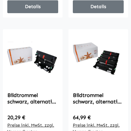
Details
Details
Bildtrommel
Bildtrommel
schwarz, alternativ
schwarz, alternativ
zu Brother DR-3300,
zu Brother DR-3300,
30000 Seiten
4x30000 Seiten
Regulärer Preis:
Regulärer Preis:
20,29 €
64,99 €
Preise inkl. MwSt. zzgl.
Preise inkl. MwSt. zzgl.