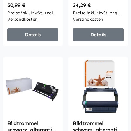
16000 Seiten
1702Y80NL0, 10000
Regulärer Preis:
Regulärer Preis:
50,99 €
34,29 €
Seiten
Preise inkl. MwSt. zzgl.
Preise inkl. MwSt. zzgl.
Versandkosten
Versandkosten
Details
Details
Bildtrommel
Bildtrommel
schwarz, alternativ
schwarz, alternativ