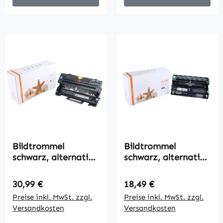
Bildtrommel
Bildtrommel
schwarz, alternativ
schwarz, alternativ
zu Brother DR-3000,
zu Brother DR-3100,
30000 Seiten
25000 Seiten
Regulärer Preis:
Regulärer Preis:
30,99 €
18,49 €
Preise inkl. MwSt. zzgl.
Preise inkl. MwSt. zzgl.
Versandkosten
Versandkosten