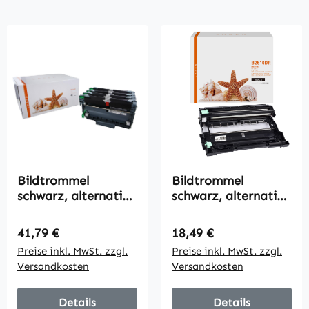
Bildtrommel
Bildtrommel
schwarz, alternativ
schwarz, alternativ
zu Brother DR-2400,
zu Brother DR-2510,
4x12000 Seiten
15000 Seiten
Regulärer Preis:
Regulärer Preis:
41,79 €
18,49 €
Preise inkl. MwSt. zzgl.
Preise inkl. MwSt. zzgl.
Versandkosten
Versandkosten
Details
Details