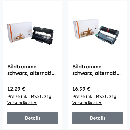
Bildtrommel
Bildtrommel
schwarz, alternativ
schwarz, alternativ
zu Brother DR-2300,
zu Brother DR-2400,
12000 Seiten
12000 Seiten
Regulärer Preis:
Regulärer Preis:
12,29 €
16,99 €
Preise inkl. MwSt. zzgl.
Preise inkl. MwSt. zzgl.
Versandkosten
Versandkosten
Details
Details