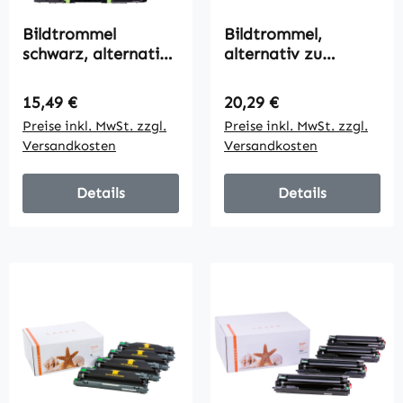
Bildtrommel
Bildtrommel,
schwarz, alternativ
alternativ zu
zu Xerox 013 R
Brother DR-2005,
00690, 3000 Seiten
12000 Seiten
Regulärer Preis:
Regulärer Preis:
15,49 €
20,29 €
Preise inkl. MwSt. zzgl.
Preise inkl. MwSt. zzgl.
Versandkosten
Versandkosten
Details
Details