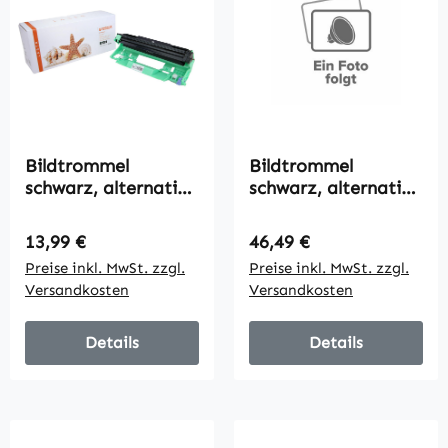
Bildtrommel
Bildtrommel
schwarz, alternativ
schwarz, alternativ
zu Brother DR-1050,
zu Brother DR-1150,
10000 Seiten
10000 Seiten
Regulärer Preis:
Regulärer Preis:
13,99 €
46,49 €
Preise inkl. MwSt. zzgl.
Preise inkl. MwSt. zzgl.
Versandkosten
Versandkosten
Details
Details