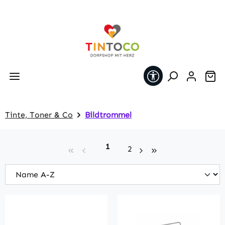
Zum Hauptinhalt springen
Werkzeugleiste 
Wa
Tinte, Toner & Co
Bildtrommel
Seite
1
Seite
2