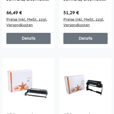
zu Kyocera
zu Lexmark
302RV93010, 100000
55B0ZA0, 40000
Regulärer Preis:
Regulärer Preis:
66,49 €
51,29 €
Seiten
Seiten
Preise inkl. MwSt. zzgl.
Preise inkl. MwSt. zzgl.
Versandkosten
Versandkosten
Details
Details