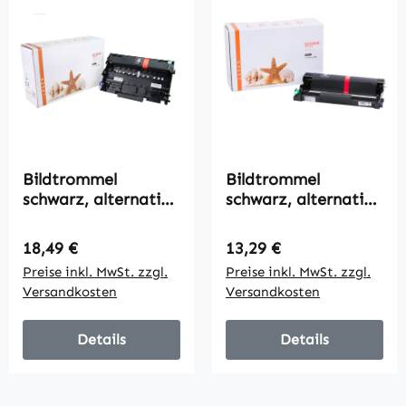
Bildtrommel
Bildtrommel
schwarz, alternativ
schwarz, alternativ
zu Brother DR-2100,
zu Brother DR-2200,
12000 Seiten
12000 Seiten
Regulärer Preis:
Regulärer Preis:
18,49 €
13,29 €
Preise inkl. MwSt. zzgl.
Preise inkl. MwSt. zzgl.
Versandkosten
Versandkosten
Details
Details