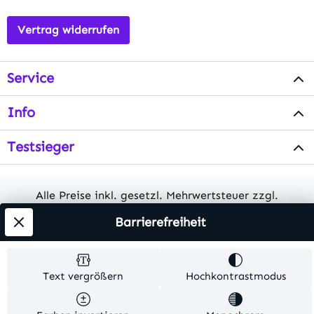
Vertrag widerrufen
Service
Info
Testsieger
Alle Preise inkl. gesetzl. Mehrwertsteuer zzgl.
Versandkosten
. Alle Artikelangaben sind
Barrierefreiheit
Herstellerangaben und ohne Gewähr.
© 2026 MKV24 – Alle Rechte vorbehalten. Theme by
Text vergrößern
Hochkontrastmodus
TC-Innovations