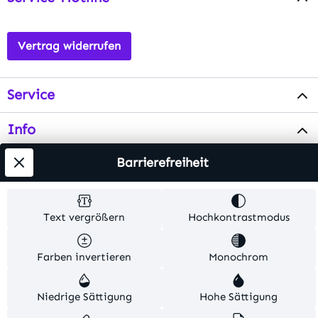
Vertrag widerrufen
Service
Info
Barrierefreiheit
Testsieger
Alle Preise inkl. gesetzl. Mehrwertsteuer zzgl.
Text vergrößern
Hochkontrastmodus
Versandkosten
. Alle Artikelangaben sind
Herstellerangaben und ohne Gewähr.
Farben invertieren
Monochrom
© 2026 MKV24 – Alle Rechte vorbehalten. Theme by
Niedrige Sättigung
Hohe Sättigung
TC-Innovations