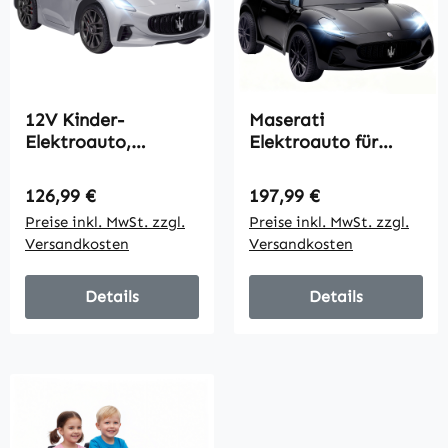
12V Kinder-
Maserati
Elektroauto,
Elektroauto für
Kinderfahrzeug mit
Kinder, 2-Sitzer, 12V
LED-Lichtern,
Batteriebetrieb,
Regulärer Preis:
Regulärer Preis:
126,99 €
197,99 €
Musik, Hupe, für
Fernbedienung,
Preise inkl. MwSt. zzgl.
Preise inkl. MwSt. zzgl.
Kinder von 3-5
LED-Lichter,
Versandkosten
Versandkosten
Jahren, Grau
Musikfunktion,
Schwarz
Details
Details