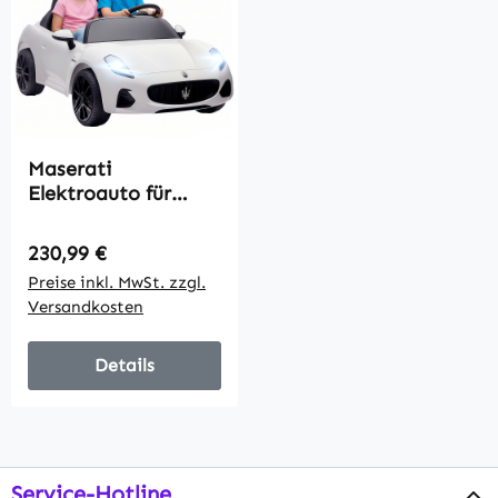
Maserati
Elektroauto für
Kinder, 2-Sitzer, 12V
Batteriebetrieb,
Regulärer Preis:
230,99 €
Fernbedienung,
Preise inkl. MwSt. zzgl.
LED-Lichter,
Versandkosten
Musikfunktion, Weiß
Details
Service-Hotline