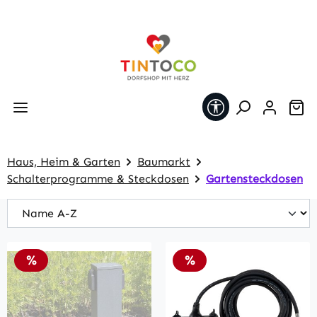
Zum Hauptinhalt springen
Werkzeugleiste 
Wa
Haus, Heim & Garten
Baumarkt
Schalterprogramme & Steckdosen
Gartensteckdosen
Rabatt
Rabatt
%
%