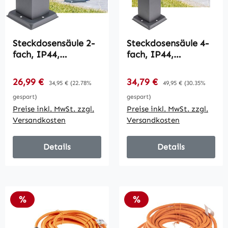
Steckdosensäule 2-
Steckdosensäule 4-
fach, IP44,
fach, IP44,
Anthrazit / 250V~/
Anthrazit / 250V~/
16A, 13x13x27cm
16A, 13x13x40cm
Verkaufspreis:
Verkaufspreis:
26,99 €
Regulärer Preis:
34,79 €
Regulärer Preis:
34,95 €
(22.78%
49,95 €
(30.35%
gespart)
gespart)
Preise inkl. MwSt. zzgl.
Preise inkl. MwSt. zzgl.
Versandkosten
Versandkosten
Details
Details
Rabatt
Rabatt
%
%