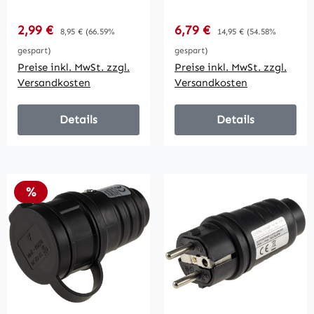
21x8cm, mit
CEE, LxØ
Wandhalterung,
365x90mm, Blau
Verkaufspreis:
Verkaufspreis:
2,99 €
Regulärer Preis:
6,79 €
Regulärer Preis:
8,95 €
(66.59%
14,95 €
(54.58%
Grün
gespart)
gespart)
Preise inkl. MwSt. zzgl.
Preise inkl. MwSt. zzgl.
Versandkosten
Versandkosten
Details
Details
Rabatt
%