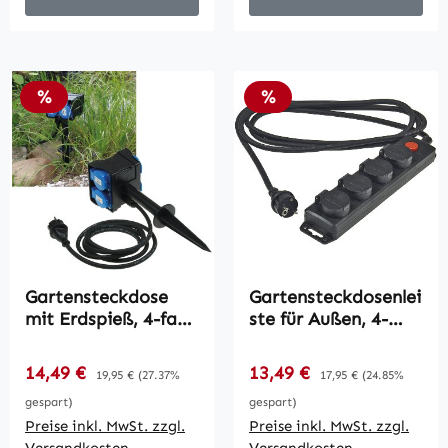
Rabatt
Rabatt
%
%
Gartensteckdose
Gartensteckdosenlei
mit Erdspieß, 4-fach
ste für Außen, 4-
/ IP44, 2m Kabel
fach / IP44, 3m
Zuleitung, mit
Verkaufspreis:
Verkaufspreis:
14,49 €
Regulärer Preis:
13,49 €
Regulärer Preis:
19,95 €
(27.37%
17,95 €
(24.85%
Schalter
gespart)
gespart)
Preise inkl. MwSt. zzgl.
Preise inkl. MwSt. zzgl.