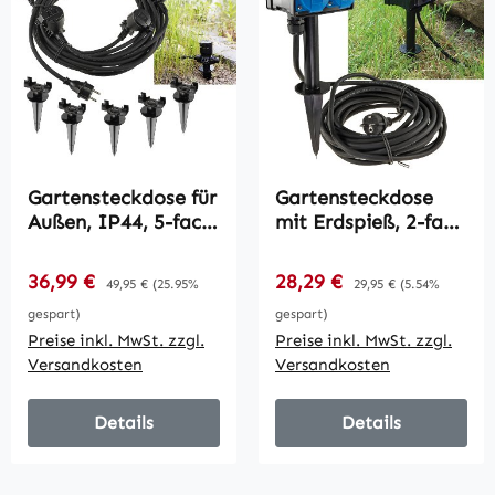
Gartensteckdose für
Gartensteckdose
Außen, IP44, 5-fach
mit Erdspieß, 2-fach
/ Einzelsteckdosen,
/ IP44, 10m Kabel,
5+2,5+2,5+2,5+2,5m
Zeitschaltuhr
Verkaufspreis:
Verkaufspreis:
36,99 €
Regulärer Preis:
28,29 €
Regulärer Preis:
49,95 €
(25.95%
29,95 €
(5.54%
gespart)
gespart)
Preise inkl. MwSt. zzgl.
Preise inkl. MwSt. zzgl.
Versandkosten
Versandkosten
Details
Details