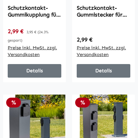
Schutzkontakt-
Schutzkontakt-
Gummikupplung für
Gummistecker für
Außen /
Außen / 250V/16A,
Schutzkappe,
IP44
Verkaufspreis:
2,99 €
Regulärer Preis:
3,95 €
(24.3%
250V/16A, IP44
Regulärer Preis:
2,99 €
gespart)
Preise inkl. MwSt. zzgl.
Preise inkl. MwSt. zzgl.
Versandkosten
Versandkosten
Details
Details
Rabatt
Rabatt
%
%