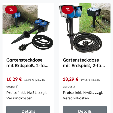
Rabatt
Rabatt
%
%
Gartensteckdose
Gartensteckdose
mit Erdspieß, 2-fach
mit Erdspieß, 2-fach
/ IP44, 2m Kabel
/ IP44, 2m Kabel,
Zeitschaltuhr
Verkaufspreis:
Verkaufspreis:
10,29 €
Regulärer Preis:
18,29 €
Regulärer Preis:
13,95 €
(26.24%
19,95 €
(8.32%
gespart)
gespart)
Preise inkl. MwSt. zzgl.
Preise inkl. MwSt. zzgl.
Versandkosten
Versandkosten
Details
Details