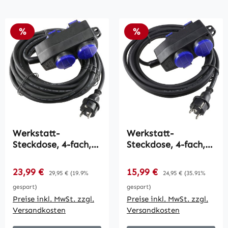
Rabatt
Rabatt
%
%
Werkstatt-
Werkstatt-
Steckdose, 4-fach,
Steckdose, 4-fach,
10m Kabel / IP44,
5m Kabel / IP44,
mit Aufhänger,
mit Aufhänger,
Verkaufspreis:
Verkaufspreis:
23,99 €
Regulärer Preis:
15,99 €
Regulärer Preis:
29,95 €
(19.9%
24,95 €
(35.91%
H07RN-F 3G1,5mm²
H07RN-F 3G1,5mm²
gespart)
gespart)
Preise inkl. MwSt. zzgl.
Preise inkl. MwSt. zzgl.
Versandkosten
Versandkosten