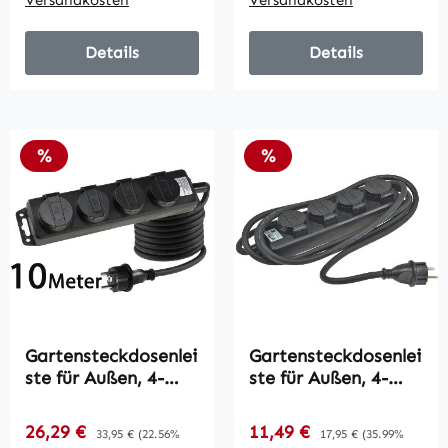
Versandkosten
Versandkosten
Details
Details
Rabatt
Rabatt
%
%
Gartensteckdosenlei
Gartensteckdosenlei
ste für Außen, 4-
ste für Außen, 4-
fach / IP44, H07RN-
fach / IP44, H07RN-
F 3G1,5mm²,
F 3G1,5mm²,
Verkaufspreis:
Verkaufspreis:
26,29 €
Regulärer Preis:
11,49 €
Regulärer Preis:
33,95 €
(22.56%
17,95 €
(35.99%
Zuleitung 10m
Zuleitung 3m