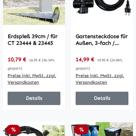
Erdspieß 39cm / für
Gartensteckdose für
CT 23444 & 23445
Außen, 3-fach /
IP44, 5m Zuleitung
Verkaufspreis:
Verkaufspreis:
10,79 €
Regulärer Preis:
14,99 €
Regulärer Preis:
16,95 €
(36.34%
19,95 €
(24.86%
gespart)
gespart)
Preise inkl. MwSt. zzgl.
Preise inkl. MwSt. zzgl.
Versandkosten
Versandkosten
Details
Details
Rabatt
Rabatt
%
%