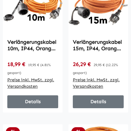
Verlängerungskabel
Verlängerungskabel
10m, IP44, Orange /
15m, IP44, Orange /
H07RN-F 3G1,5 ,
H07RN-F 3G1,5 ,
Stecker / Kupplung
Stecker / Kupplung
Verkaufspreis:
Verkaufspreis:
18,99 €
Regulärer Preis:
26,29 €
Regulärer Preis:
19,95 €
(4.81%
29,95 €
(12.22%
gespart)
gespart)
Preise inkl. MwSt. zzgl.
Preise inkl. MwSt. zzgl.
Versandkosten
Versandkosten
Details
Details