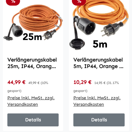
Rabatt
Rabatt
%
%
Verlängerungskabel
Verlängerungskabel
25m, IP44, Orange /
5m, IP44, Orange /
H07RN-F 3G1,5 ,
H07RN-F 3G1,5 ,
Stecker / Kupplung
Stecker / Kupplung
Verkaufspreis:
Verkaufspreis:
44,99 €
Regulärer Preis:
10,29 €
Regulärer Preis:
49,99 €
(10%
14,95 €
(31.17%
gespart)
gespart)
Preise inkl. MwSt. zzgl.
Preise inkl. MwSt. zzgl.
Versandkosten
Versandkosten
Details
Details