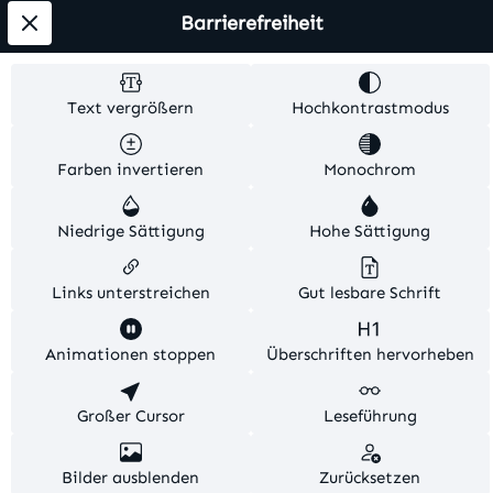
Versandkosten
. Alle Artikelangaben sind
Barrierefreiheit
Herstellerangaben und ohne Gewähr.
© 2026 MKV24 – Alle Rechte vorbehalten. Theme by
Text vergrößern
Hochkontrastmodus
TC-Innovations
Farben invertieren
Monochrom
Niedrige Sättigung
Hohe Sättigung
Links unterstreichen
Gut lesbare Schrift
Diese Website verwendet Cookies, um eine bestmögliche
Animationen stoppen
Überschriften hervorheben
Erfahrung bieten zu können.
Mehr Informationen ...
Konfigurieren
Großer Cursor
Nur technisch notwendige
Leseführung
Alle Cookies akzeptieren
Bilder ausblenden
Zurücksetzen