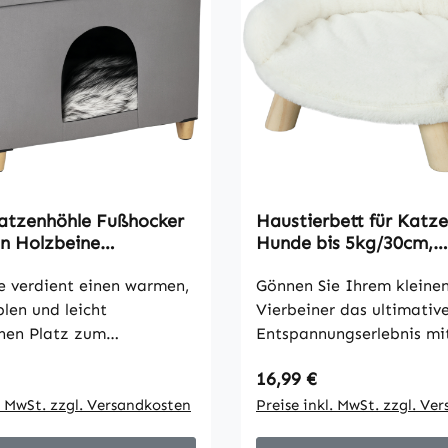
atzenhöhle Fußhocker
Haustierbett für Katz
en Holzbeine
Hunde bis 5kg/30cm,
us Katzenkorb weich
waschbarer Plüschbez
rt Ottomane elegantes
e verdient einen warmen,
Cremeweiß, 47 x 40 x 
Gönnen Sie Ihrem kleine
abnehmbar MDF Plüsch
len und leicht
Vierbeiner das ultimativ
x 45 x 44,5 cm
hen Platz zum
Entspannungserlebnis mi
n und Ausruhen! Mit
Haustierbett von PawHut
 Preis:
Regulärer Preis:
16,99 €
atzenhaus von PawHut
seinem weichen, abnehm
 Haustiger ein
l. MwSt. zzgl. Versandkosten
Plüschbezug bietet es ei
Preise inkl. MwSt. zzgl. Ve
s und ausgesprochenes
gemütlichen Ort zum Kus