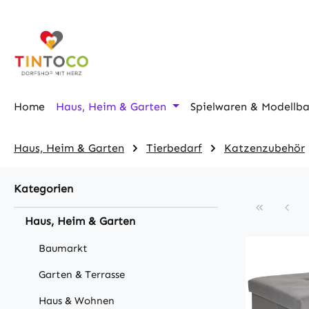
m Hauptinhalt springen
Zur Suche springen
Zur Hauptnavigation springen
Home
Haus, Heim & Garten
Spielwaren & Modellb
Haus, Heim & Garten
Tierbedarf
Katzenzubehör
Kategorien
Haus, Heim & Garten
Baumarkt
Garten & Terrasse
Haus & Wohnen