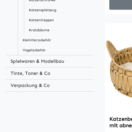
Katzenschränke
gemütlich
Besonders
Katzenspielzeug
waschbare
Katzentreppen
aufklappb
schlichte
Kratzbäume
dieses Ka
Kleintierzubehör
jedem Ein
Vogelzubehör
sogar als
werden - f
Spielwaren & Modellbau
nichts da
hat...Besc
Tinte, Toner & Co
Katzenhau
Verpackung & Co
EinemGro
aufklapp
Innenpols
komfortabe
herausne
Katzenbe
waschenA
mit abne
Feuchtigk