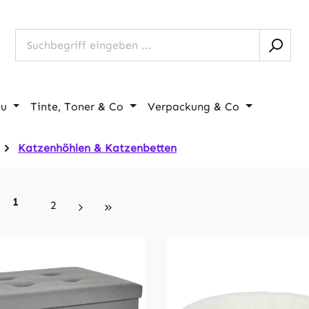
au
Tinte, Toner & Co
Verpackung & Co
Katzenhöhlen & Katzenbetten
Seite
1
Seite
2