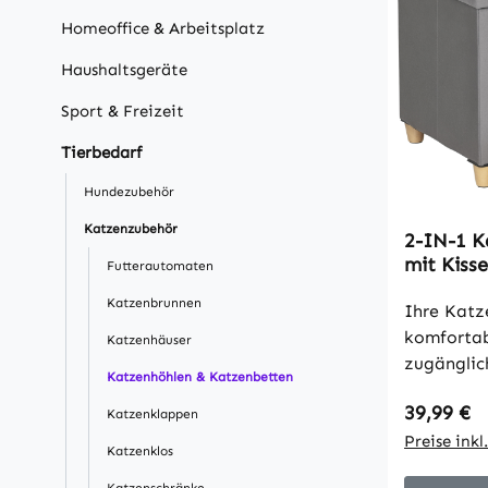
Homeoffice & Arbeitsplatz
Haushaltsgeräte
Sport & Freizeit
Tierbedarf
Hundezubehör
Katzenzubehör
2-IN-1 K
mit Kiss
Futterautomaten
Katzenha
Katzenbrunnen
gepolste
Ihre Katz
Design 
komfortab
Katzenhäuser
Grau 60 
zugänglic
Katzenhöhlen & Katzenbetten
Entspanne
Regulärer
39,99 €
diesem K
Katzenklappen
erhält Ihr
Preise ink
Katzenklos
geborgene