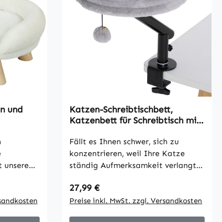
en und
Katzen-Schreibtischbett,
Katzenbett für Schreibtisch mit
ug,
360°Drehung, verstellbarer
20 cm
n
Höhe, Katzenliege mit
Fällt es Ihnen schwer, sich zu
abnehmbarem,
e
konzentrieren, weil Ihre Katze
maschinenwaschbarem Bett, für
t unserem
ständig Aufmerksamkeit verlangt?
Katzen unter 6 kg, Heimbüro,
. Mit
Sie fühlt sich dann oft einsam, und
Grau
Regulärer Preis:
27,99 €
baren
Sie sind abgelenkt. Das PawHut
nen
rsandkosten
Katzenbett schafft Abhilfe mit
Preise inkl. MwSt. zzgl. Versandkosten
cheln und
einem eigenen Platz direkt neben