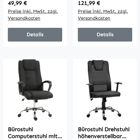
höhenverstellbar, 48
höhenverstellbar
Regulärer Preis:
Regulärer Preis:
49,99 €
121,99 €
cm x 53 cm x 80-90
Wippfunktion mit
Preise inkl. MwSt. zzgl.
Preise inkl. MwSt. zzgl.
cm, Rosa
Kopfstütze und
Versandkosten
Versandkosten
gepolsterte
Armlehnen
Ergonomisch
Details
Details
Hellblau Leinen 66 x
75 x 110–120 cm
Bürostuhl
Bürostuhl Drehstuhl
Computerstuhl mit
höhenverstellbar