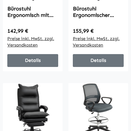
Bürostuhl
Bürostuhl
Ergonomisch mit
Ergonomischer
Massagefunktion
Höhenverstellbarer
Schreibtischstuhl
Drehstuhl mit
Regulärer Preis:
Regulärer Preis:
142,99 €
155,99 €
mit Fußstütze,
Lendenwirbelstütze,
Preise inkl. MwSt. zzgl.
Preise inkl. MwSt. zzgl.
Kunstleder Schwarz
Armlehne,
Versandkosten
Versandkosten
Fußstütze, PU-
Leder, Schwarz
Details
Details