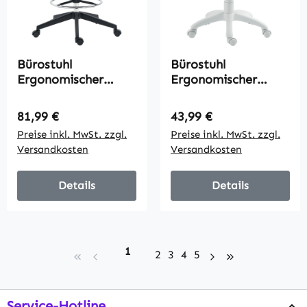
Bürostuhl
Bürostuhl
Ergonomischer
Ergonomischer
Schreibtischstuhl
Schreibtischstuhl
mit Armlehnen und
mit C-förmiger
Regulärer Preis:
Regulärer Preis:
81,99 €
43,99 €
Verstellbarer
Rückenstütze,
Preise inkl. MwSt. zzgl.
Preise inkl. MwSt. zzgl.
Fußring,
Höhenverstellbar
Versandkosten
Versandkosten
Höhenverstellbarer
Blau
Drehstuhl mit
Netzbespannung
Details
Details
Schwarz
Seite
1
Seite
Seite
Seite
Seite
2
3
4
5
Service-Hotline