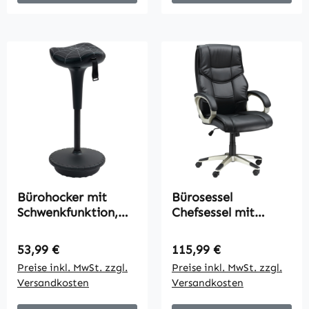
Bürohocker mit
Bürosessel
Schwenkfunktion,
Chefsessel mit
ergonomischer
Wippfunktion
Hocker,
Bürostuhl
Regulärer Preis:
Regulärer Preis:
53,99 €
115,99 €
höhenverstellbar
Schreibtischstuhl
Preise inkl. MwSt. zzgl.
Preise inkl. MwSt. zzgl.
65,5-83,5 cm 120°
Ergonomischer
Versandkosten
Versandkosten
neigbar Schwarz
Drehstuhl Sportsitz
Hoher Rückenlehne