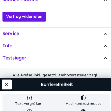
Vertrag widerrufen
Service
Info
Testsieger
Alle Preise inkl. gesetzl. Mehrwertsteuer zzgl.
Versandkosten
. Alle Artikelangaben sind
Barrierefreiheit
Herstellerangaben und ohne Gewähr.
© 2026 MKV24 – Alle Rechte vorbehalten. Theme by
Text vergrößern
Hochkontrastmodus
TC-Innovations