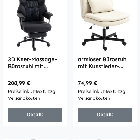
3D Knet-Massage-
armloser Bürostuhl
Bürostuhl mit
mit Kunstleder-
Fußstütze,
Bezug,
verstellbarer
Schreibtischstuhl
Regulärer Preis:
Regulärer Preis:
208,99 €
74,99 €
Computerstuhl mit
mit Rollen, Extra-
Preise inkl. MwSt. zzgl.
Preise inkl. MwSt. zzgl.
hoher Rückenlehne,
Kissen,
Versandkosten
Versandkosten
Leathaire-
höhenverstellbar,
Polsterung, Schwarz
rollbar, Beige
Details
Details