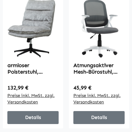
armloser
Atmungsaktiver
Polsterstuhl,
Mesh-Bürostuhl,
drehbarer
Ergonomischer
gepolsterter
Drehstuhl mit
Regulärer Preis:
Regulärer Preis:
132,99 €
45,99 €
Bürostuhl mit
klappbaren
Preise inkl. MwSt. zzgl.
Preise inkl. MwSt. zzgl.
weichem
Armlehnen und
Versandkosten
Versandkosten
Stoffbezug,
Lendenwirbelstütze,
höhenverstellbar,
Grau
Stahlbeine, Grau
Details
Details