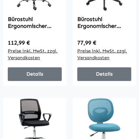
Bürostuhl
Bürostuhl
Ergonomischer
Ergonomischer
Schreibtischstuhl
Schreibtischstuhl
mit Armlehne,
mit Armlehnen und
Regulärer Preis:
Regulärer Preis:
112,99 €
77,99 €
Fußstütze,
Verstellbarer
Preise inkl. MwSt. zzgl.
Preise inkl. MwSt. zzgl.
höhenverstellbarer
Fußring
Versandkosten
Versandkosten
Drehstuhl aus
Netzbespannung
Kunstleder,
Grau
gepolstert
Details
Details
Computerstuhl,
Schwarz