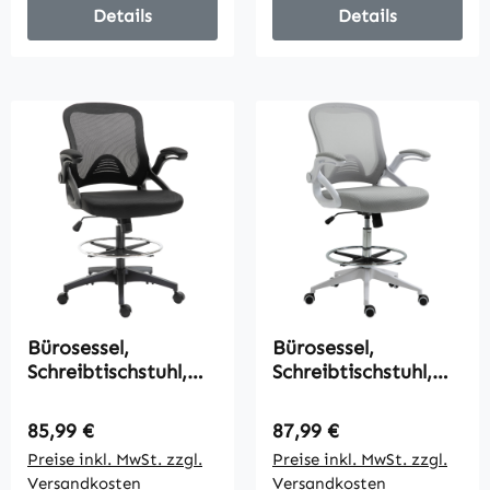
Schwarz
Details
Details
Kunsterleder Metall
70 x 58 x 114–124
cm
Bürosessel,
Bürosessel,
Schreibtischstuhl,
Schreibtischstuhl,
Stehfunktion, mit
Stehfunktion, mit
Fußablage,
Fußablage,
Regulärer Preis:
Regulärer Preis:
85,99 €
87,99 €
drehbarer Sitz,
drehbarer Sitz,
Preise inkl. MwSt. zzgl.
Preise inkl. MwSt. zzgl.
Stahl, schwarz, 64 x
Stahl, schwarz, 64 x
Versandkosten
Versandkosten