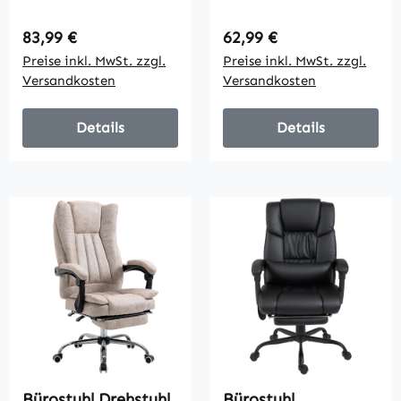
Wippenfunktion
Chefsessel
Kopfstütze
Schreibtischstuhl
Regulärer Preis:
Regulärer Preis:
83,99 €
62,99 €
ergonomischer
ergonomisch PU
Preise inkl. MwSt. zzgl.
Preise inkl. MwSt. zzgl.
Schreibtischstuhl
schwarz 66 x 73 x
Versandkosten
Versandkosten
drehbar
108-118 cm
höhenverstellbar
Leinen-Touch
Details
Details
Schwarz 62 x 76 x
110-119 cm
Bürostuhl Drehstuhl
Bürostuhl