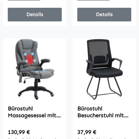
60 x 106-126cm
60 x 106-126cm
Details
Details
Bürostuhl
Bürostuhl
Massagesessel mit
Besucherstuhl mit
Wärmefunktion,
Armlehne,
Ergonomischer
Lendenstütze,
Regulärer Preis:
Regulärer Preis:
130,99 €
37,99 €
Chefsessel,
Netzbespannung für