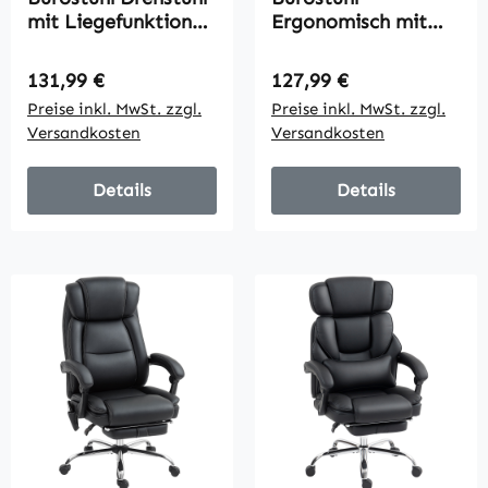
mit Liegefunktion
Ergonomisch mit
Fußstütze
Massagefunktion
Bürosessel
Schreibtischstuhl
Regulärer Preis:
Regulärer Preis:
131,99 €
127,99 €
Sitzhöhenverstellun
mit Fußstütze,
Preise inkl. MwSt. zzgl.
Preise inkl. MwSt. zzgl.
g Stuhl
Hoher Rückenlehne,
Versandkosten
Versandkosten
Schreibtischstuhl
Lendenstütze
Mikrofaser
Schwarz
Kunststoff Metall
Details
Details
Nylon
Beige+Schwarz+Silb
er 63 x 71 x 110-118
cm