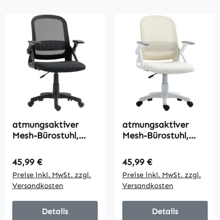
atmungsaktiver
atmungsaktiver
Mesh-Bürostuhl,
Mesh-Bürostuhl,
Ergonomischer
Ergonomischer
Drehstuhl mit
Drehstuhl mit
Regulärer Preis:
Regulärer Preis:
45,99 €
45,99 €
klappbaren
klappbaren
Preise inkl. MwSt. zzgl.
Preise inkl. MwSt. zzgl.
Armlehnen und
Armlehnen und
Versandkosten
Versandkosten
Lendenwirbelstütze,
Lendenwirbelstütze,
Schwarz
Weiß
Details
Details