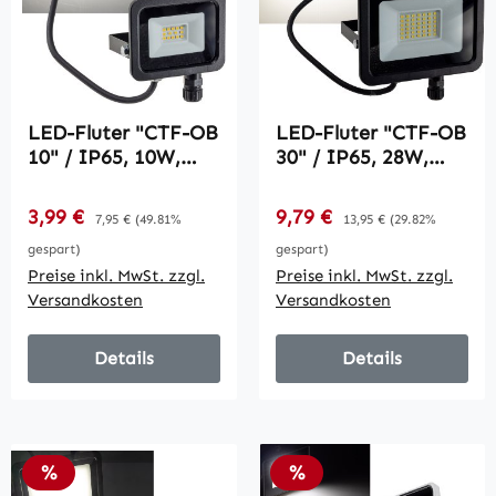
LED-Fluter "CTF-OB
LED-Fluter "CTF-OB
10" / IP65, 10W,
30" / IP65, 28W,
956lm, 4000K
3075lm, 4000K
neutralweiß
neutralweiß
Verkaufspreis:
Verkaufspreis:
3,99 €
Regulärer Preis:
9,79 €
Regulärer Preis:
7,95 €
(49.81%
13,95 €
(29.82%
gespart)
gespart)
Preise inkl. MwSt. zzgl.
Preise inkl. MwSt. zzgl.
Versandkosten
Versandkosten
Details
Details
Rabatt
Rabatt
%
%