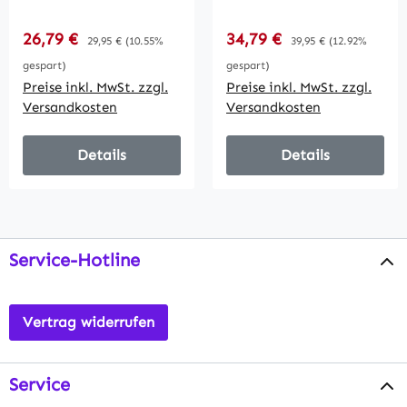
30W, IP44, 2960lm,
50W, IP44, 5220lm,
4200K,
4000K,
Verkaufspreis:
Verkaufspreis:
26,79 €
Regulärer Preis:
34,79 €
Regulärer Preis:
29,95 €
(10.55%
39,95 €
(12.92%
Bewegungsmelde
Bewegungsmelde
gespart)
gespart)
Preise inkl. MwSt. zzgl.
Preise inkl. MwSt. zzgl.
Versandkosten
Versandkosten
Details
Details
Service-Hotline
Vertrag widerrufen
Service