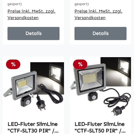
gespart)
gespart)
Preise inkl. MwSt. zzgl.
Preise inkl. MwSt. zzgl.
Versandkosten
Versandkosten
Details
Details
Rabatt
Rabatt
%
%
LED-Fluter SlimLine
LED-Fluter SlimLine
"CTF-SLT30 PIR" /
"CTF-SLT50 PIR" /