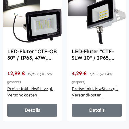
LED-Fluter "CTF-OB
LED-Fluter "CTF-
50" / IP65, 47W,
SLW 10" / IP65,
4739lm, 4000K
10W, 864lm, 4000K
neutralweiß
neutralweiß
Verkaufspreis:
Verkaufspreis:
12,99 €
Regulärer Preis:
4,29 €
Regulärer Preis:
19,95 €
(34.89%
7,95 €
(46.04%
gespart)
gespart)
Preise inkl. MwSt. zzgl.
Preise inkl. MwSt. zzgl.
Versandkosten
Versandkosten
Details
Details