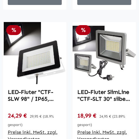
Rabatt
Rabatt
%
%
LED-Fluter "CTF-
LED-Fluter SlimLine
SLW 98" / IP65,
"CTF-SLT 30" silber /
100W, 7670lm,
30W, 2960lm, 4000K,
4000K neutralweiß
neutralweiß, IP44
Verkaufspreis:
Verkaufspreis:
24,29 €
Regulärer Preis:
18,99 €
Regulärer Preis:
29,95 €
(18.9%
24,95 €
(23.89%
gespart)
gespart)
Preise inkl. MwSt. zzgl.
Preise inkl. MwSt. zzgl.