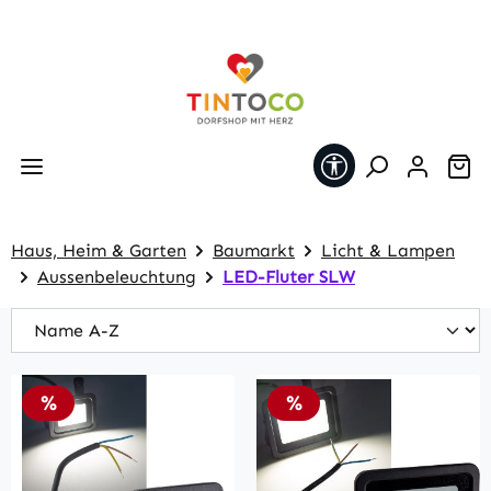
Zum Hauptinhalt springen
Werkzeugleiste 
Wa
Haus, Heim & Garten
Baumarkt
Licht & Lampen
Aussenbeleuchtung
LED-Fluter SLW
Rabatt
Rabatt
%
%