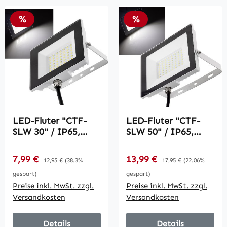
Rabatt
Rabatt
%
%
LED-Fluter "CTF-
LED-Fluter "CTF-
SLW 30" / IP65,
SLW 50" / IP65,
30W, 2503lm, 4000K
50W, 4098lm, 4000K
neutralweiß
neutralweiß
Verkaufspreis:
Verkaufspreis:
7,99 €
Regulärer Preis:
13,99 €
Regulärer Preis:
12,95 €
(38.3%
17,95 €
(22.06%
gespart)
gespart)
Preise inkl. MwSt. zzgl.
Preise inkl. MwSt. zzgl.
Versandkosten
Versandkosten
Details
Details