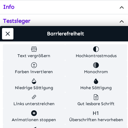
Info
Testsieger
Barrierefreiheit
Alle Preise inkl. gesetzl. Mehrwertsteuer zzgl.
Versandkosten
. Alle Artikelangaben sind
Herstellerangaben und ohne Gewähr.
Text vergrößern
Hochkontrastmodus
© 2026 MKV24 – Alle Rechte vorbehalten. Theme by
Farben invertieren
Monochrom
TC-Innovations
Niedrige Sättigung
Hohe Sättigung
Links unterstreichen
Gut lesbare Schrift
Diese Website verwendet Cookies, um eine bestmögliche
Animationen stoppen
Überschriften hervorheben
Erfahrung bieten zu können.
Mehr Informationen ...