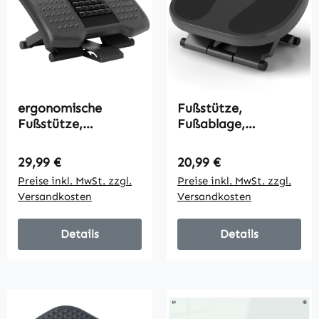
ergonomische
Fußstütze,
Fußstütze,
Fußablage,
höhenverstellbar,
höhenverstellbar, 0-
Massagefläche mit
30° neigbar, Grau
Regulärer Preis:
Regulärer Preis:
29,99 €
20,99 €
Rollen, Schwarz, 46 x
Preise inkl. MwSt. zzgl.
Preise inkl. MwSt. zzgl.
35 cm
Versandkosten
Versandkosten
Details
Details