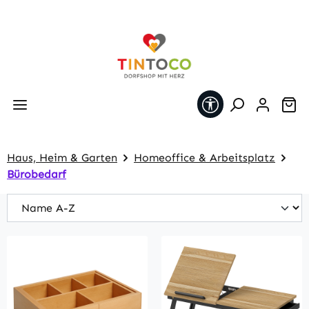
Zum Hauptinhalt springen
Werkzeugleiste 
Wa
Haus, Heim & Garten
Homeoffice & Arbeitsplatz
Bürobedarf