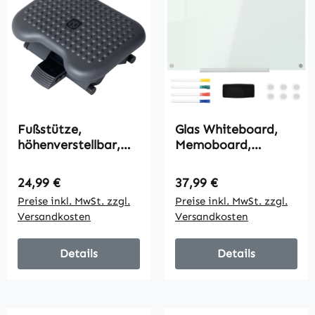
Fußstütze,
Glas Whiteboard,
höhenverstellbar,
Memoboard,
verstellbarer
Whiteboard, 4
Neigungswinkel 46
Stifte, 6 Magnete, 1
Regulärer Preis:
Regulärer Preis:
24,99 €
37,99 €
cm x 35 cm x 11-17
Schwamm,1 Ablage,
Preise inkl. MwSt. zzgl.
Preise inkl. MwSt. zzgl.
cm, Grau
Weiß
Versandkosten
Versandkosten
Details
Details