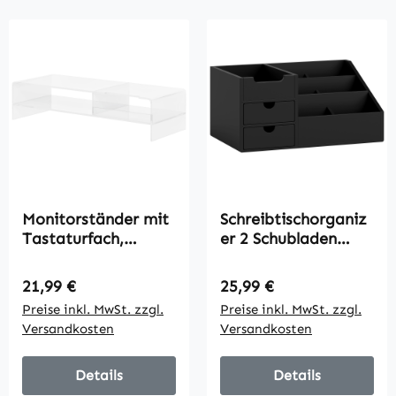
Monitorständer mit
Schreibtischorganiz
Tastaturfach,
er 2 Schubladen
transparent, für
Aufbewahrungsbox
Monitore bis 24 Zoll,
Büro Box
Regulärer Preis:
Regulärer Preis:
21,99 €
25,99 €
2 Etagen, Acryl, 50,8
Organisation
Preise inkl. MwSt. zzgl.
Preise inkl. MwSt. zzgl.
x 19 x 12 cm
Schwarz 33 x 20,5 x
Versandkosten
Versandkosten
15,5 cm
Details
Details