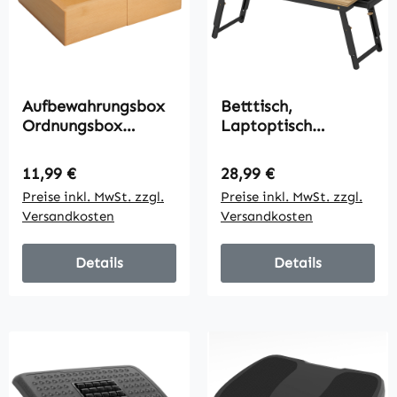
Aufbewahrungsbox
Betttisch,
Ordnungsbox
Laptoptisch
Schubladen
Höhenverstellbar
Organizer
mit Schublade,
Regulärer Preis:
Regulärer Preis:
11,99 €
28,99 €
ausziehbar Bambus
Klappbar für Sofa
Preise inkl. MwSt. zzgl.
Preise inkl. MwSt. zzgl.
Natur 24,6 x 17,6 x
Arbeiten Bett, Eiche
Versandkosten
Versandkosten
7 cm
Details
Details