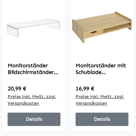
Monitorständer
Monitorständer mit
Bildschirmständer
Schublade
für Laptop
Bildschirmerhöhung
Computer
Monitor Ständer
Regulärer Preis:
Regulärer Preis:
20,99 €
16,99 €
Notebook PC
Bildschirmständer
Preise inkl. MwSt. zzgl.
Preise inkl. MwSt. zzgl.
ergonomisch Acryl
für PC Notebook
Versandkosten
Versandkosten
Transparent 53 x 19
Drucker 49 x 25,5 x
x 9 cm
11,5 cm Natur
Details
Details