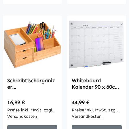
Schreibtischorganiz
Whiteboard
er
Kalender 90 x 60cm
Aufbewahrungsbox
Wandkalender mit
Büro Box
Stiftablage Trocken
Regulärer Preis:
Regulärer Preis:
16,99 €
44,99 €
Organisation 2
Abwischbar
Preise inkl. MwSt. zzgl.
Preise inkl. MwSt. zzgl.
Schubladen Natur
Wochenplaner mit 4
Versandkosten
Versandkosten
L33 x B20,5 x H15,5
Stifte, Radierer,
cm
Monatskalender für