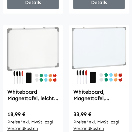
Büro Schule Küche
Details
Details
Zuhause
Whiteboard
Whiteboard,
Magnettafel, leicht
Magnettafel,
abwischbar, mit 4
Notiztafel, inklusive
Markern, 10
Zubehör, 4 Stifte, 1
Regulärer Preis:
Regulärer Preis:
18,99 €
33,99 €
Magneten, 1
Schwamm, 10
Preise inkl. MwSt. zzgl.
Preise inkl. MwSt. zzgl.
Radierer, 60 x 1,8 x
Magnete, Weiß +
Versandkosten
Versandkosten
45cm
Silber