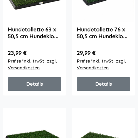
Hundetoilette 63 x
Hundetoilette 76 x
50,5 cm Hundeklo
50,5 cm Hundeklo
mit 2 Kunstrasen
mit 2 Kunstrasen
waschbar
waschbar
Regulärer Preis:
Regulärer Preis:
23,99 €
29,99 €
Welpentoilette für
Welpentoilette für
Preise inkl. MwSt. zzgl.
Preise inkl. MwSt. zzgl.
Hunde für Balkon
Hunde für Balkon
Versandkosten
Versandkosten
Zuhause
Zuhause
Schwarz+Grün
Schwarz+Grün
Details
Details