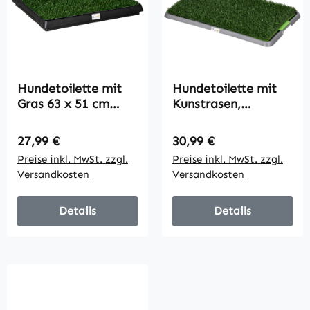
Hundetoilette mit
Hundetoilette mit
Gras 63 x 51 cm
Kunstrasen,
Hundeklo Waschbar
Drainagelöcher,
Welpentoilette
auslaufsicher,
Regulärer Preis:
Regulärer Preis:
27,99 €
30,99 €
Welpenklo mit
67x41x3,5cm, Grün
Preise inkl. MwSt. zzgl.
Preise inkl. MwSt. zzgl.
herausnehmbarer
Versandkosten
Versandkosten
Schublade,
Trainingsunterlage
für Kleine Hunde
Details
Details
Große Hunde