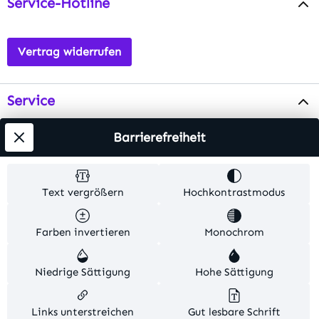
Service-Hotline
Vertrag widerrufen
Service
Info
Barrierefreiheit
Testsieger
Text vergrößern
Hochkontrastmodus
Alle Preise inkl. gesetzl. Mehrwertsteuer zzgl.
Farben invertieren
Monochrom
Versandkosten
. Alle Artikelangaben sind
Herstellerangaben und ohne Gewähr.
Niedrige Sättigung
Hohe Sättigung
© 2026 MKV24 – Alle Rechte vorbehalten. Theme by
TC-Innovations
Links unterstreichen
Gut lesbare Schrift