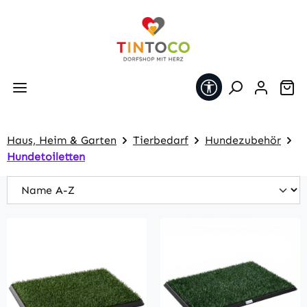
Zum Hauptinhalt springen
Werkzeugleiste 
Wa
Haus, Heim & Garten
Tierbedarf
Hundezubehör
Hundetoiletten