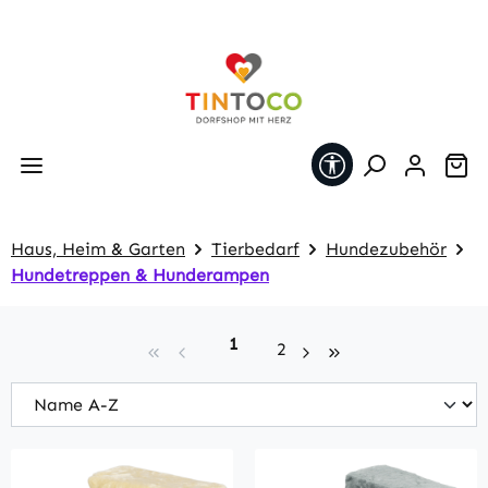
Zum Hauptinhalt springen
Werkzeugleiste 
Wa
Haus, Heim & Garten
Tierbedarf
Hundezubehör
Hundetreppen & Hunderampen
Seite
1
Seite
2