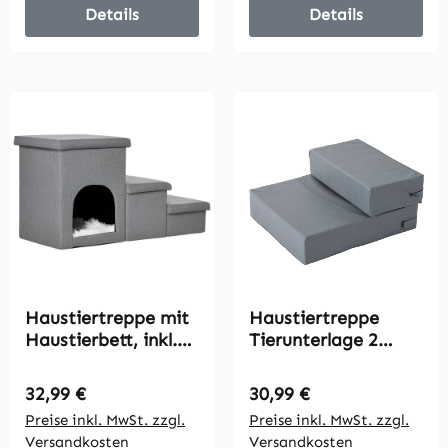
54 x 48 cm
Details
Details
Haustiertreppe mit
Haustiertreppe
Haustierbett, inkl.
Tierunterlage 2
versteckter
Stufen Klappbar bis
Stauraum, 73,5 cm x
7 kg Hundetreppe
Regulärer Preis:
Regulärer Preis:
32,99 €
30,99 €
33 cm x 40,5 cm,
Treppe Unterlage
Preise inkl. MwSt. zzgl.
Preise inkl. MwSt. zzgl.
Hellgrau
für Katzen und
Versandkosten
Versandkosten