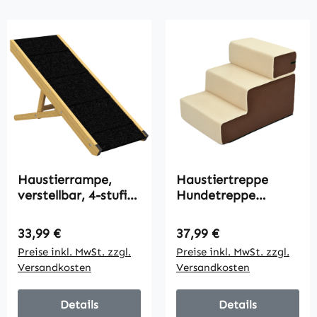
Haustierrampe,
Haustiertreppe
verstellbar, 4-stufig,
Hundetreppe
rutschfest,
Katzentreppe 3
Kiefernholz, faltbar,
Stufen für Katzen
Regulärer Preis:
Regulärer Preis:
33,99 €
37,99 €
für Hunde bis 15 kg
und Hunde Plüsch
Preise inkl. MwSt. zzgl.
Preise inkl. MwSt. zzgl.
Beige 54 x 40 x
Versandkosten
Versandkosten
39cm
Details
Details