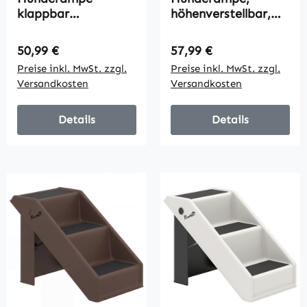
klappbar
höhenverstellbar,
Hundetreppe
klappbar, Geländer,
rutschfest
für Hunde bis 40kg,
Regulärer Preis:
Regulärer Preis:
50,99 €
57,99 €
Einstiegshilfe für
Holzrahmen, 85 x 40
Preise inkl. MwSt. zzgl.
Preise inkl. MwSt. zzgl.
Kofferraum, für
x 61 cm, Schwarz
Versandkosten
Versandkosten
Tiere bis 90 kg
155x38,5x15,5 cm
Schwarz
Details
Details