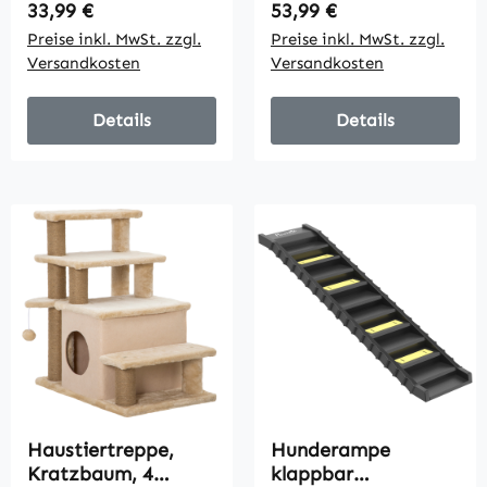
bis 30 kg, 40 x 59 x
Rutsch-
Regulärer Preis:
Regulärer Preis:
33,99 €
53,99 €
54,2 cm, Natur
Beschichtung, 90 cm
Preise inkl. MwSt. zzgl.
Preise inkl. MwSt. zzgl.
x 40 cm x 45 cm,
Versandkosten
Versandkosten
Natur + Grau
Details
Details
Haustiertreppe,
Hunderampe
Kratzbaum, 4
klappbar