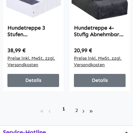
Hundetreppe 3
Hundetreppe 4-
Stufen
Stufig Abnehmbarer
Katzentreppe
Bezug Für Kleine
Haustiertreppe
Hunde 44 cm
Regulärer Preis:
Regulärer Preis:
38,99 €
20,99 €
Hundetreppe für
Dunkelgrau
Preise inkl. MwSt. zzgl.
Preise inkl. MwSt. zzgl.
Hunde und Katzen
Versandkosten
Versandkosten
Tiertreppe
Einstiegshilfe mit
Teppich Stauraum
Details
Details
für Sofa Bett
Tannenholz Weiß
40,5 x 44,5 x 38 cm
Seite
1
Seite
2
Service-Hotline