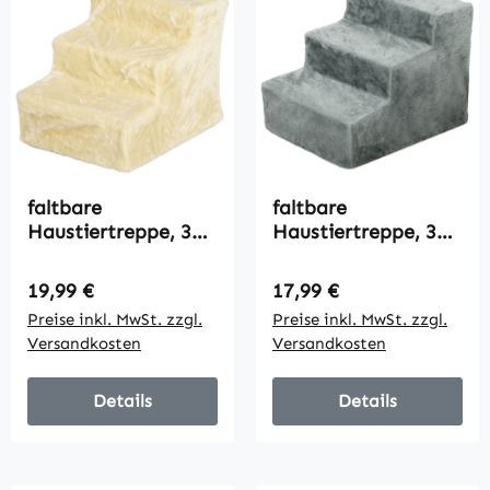
faltbare
faltbare
Haustiertreppe, 3
Haustiertreppe, 3
Stufen, waschbarer
Stufen, waschbarer
Plüschbezug,
Plüschbezug,
Regulärer Preis:
Regulärer Preis:
19,99 €
17,99 €
Spanplatte, 46 x 35
Spanplatte, 46 x 35
Preise inkl. MwSt. zzgl.
Preise inkl. MwSt. zzgl.
x 35 cm, Beige
x 35 cm, Hellgrau
Versandkosten
Versandkosten
Details
Details