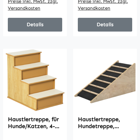
Preise inkl. MwSt. zzgl.
Preise inkl. MwSt. zzgl.
für Katzen und
Versandkosten
Versandkosten
Hunde Schwarz L45
x B39 x H20 cm
Details
Details
Haustiertreppe, für
Haustiertreppe,
Hunde/Katzen, 4-
Hundetreppe,
stufig, Kurzplüsch,
Kiefernholz, Anti-