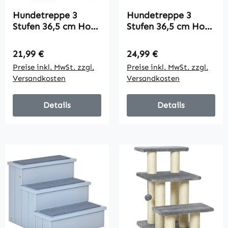
Hundetreppe 3
Hundetreppe 3
Stufen 36,5 cm Hoch
Stufen 36,5 cm Hoch
Haustiertreppe für
Haustiertreppe für
Kleine Hunde
Kleine Hunde
Regulärer Preis:
Regulärer Preis:
21,99 €
24,99 €
klappbar für Bett,
klappbar für Bett,
Preise inkl. MwSt. zzgl.
Preise inkl. MwSt. zzgl.
Sofa, Couch Auto
Sofa, Couch Auto
Versandkosten
Versandkosten
Braun
Cremeweiß
Details
Details