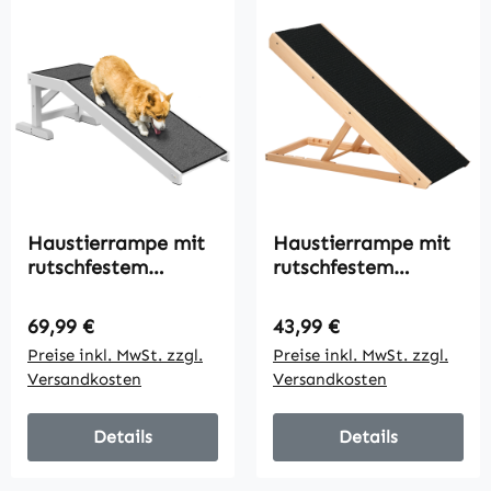
Haustierrampe mit
Haustierrampe mit
rutschfestem
rutschfestem
Teppich 125 x 40 x
Teppich
35,5cm Kiefernholz
verstellbarer
Regulärer Preis:
Regulärer Preis:
69,99 €
43,99 €
Haustierleiter
Preise inkl. MwSt. zzgl.
Preise inkl. MwSt. zzgl.
Hunderampe für
Versandkosten
Versandkosten
großen Hund
Kiefernholz
Polyester
Details
Details
Schwarz+Naturholz
90B x 40T x 61H cm