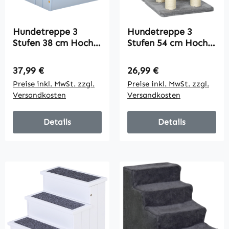
Hundetreppe 3
Hundetreppe 3
Stufen 38 cm Hoch
Stufen 54 cm Hoch
Haustiertreppe für
Haustiertreppe für
kleine bis
Kleine Hunde
Regulärer Preis:
Regulärer Preis:
37,99 €
26,99 €
mittelgroße Hunde
Katzentreppe mit
Preise inkl. MwSt. zzgl.
Preise inkl. MwSt. zzgl.
Katzentreppe
Sisal Kratzbäumen,
Versandkosten
Versandkosten
Hunderampe
Spielball
Einstiegshilfe für
Bett, Sofa, Couch
Details
Details
und Auto Grau