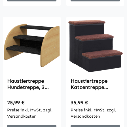
Haustiertreppe
Haustiertreppe
Hundetreppe, 3
Katzentreppe
Stufen, kleiner Hund,
Hundetreppe
38,5 cm x 38,5 cm x
Faltbar 3 Stufen
Regulärer Preis:
Regulärer Preis:
25,99 €
35,99 €
30 cm, Eiche +
Tiertreppe mit
Preise inkl. MwSt. zzgl.
Preise inkl. MwSt. zzgl.
Schwarz
Stauraum für
Versandkosten
Versandkosten
Katzen und Hunde
MDF Schwarz 40 x