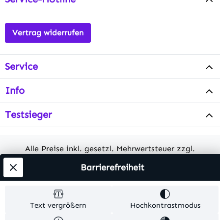
Vertrag widerrufen
Service
Info
Testsieger
Alle Preise inkl. gesetzl. Mehrwertsteuer zzgl.
Versandkosten
. Alle Artikelangaben sind
Barrierefreiheit
Herstellerangaben und ohne Gewähr.
© 2026 MKV24 – Alle Rechte vorbehalten. Theme by
Text vergrößern
Hochkontrastmodus
TC-Innovations