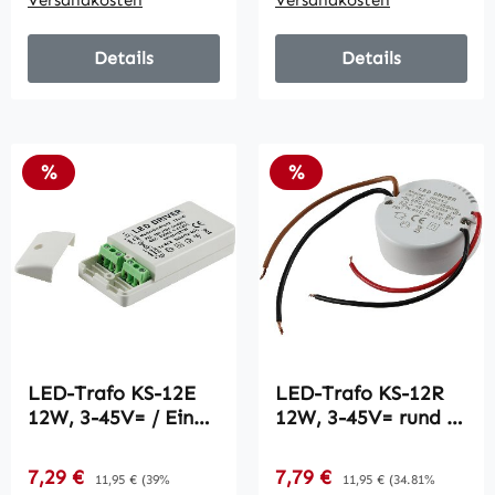
Versandkosten
Versandkosten
Details
Details
Rabatt
Rabatt
%
%
LED-Trafo KS-12E
LED-Trafo KS-12R
12W, 3-45V= / Ein
12W, 3-45V= rund /
220-240V, Aus
Ein 220-240V, Aus
350mA
350mA
Verkaufspreis:
Verkaufspreis:
7,29 €
Regulärer Preis:
7,79 €
Regulärer Preis:
11,95 €
(39%
11,95 €
(34.81%
Konstantstrom
Konstantstrom