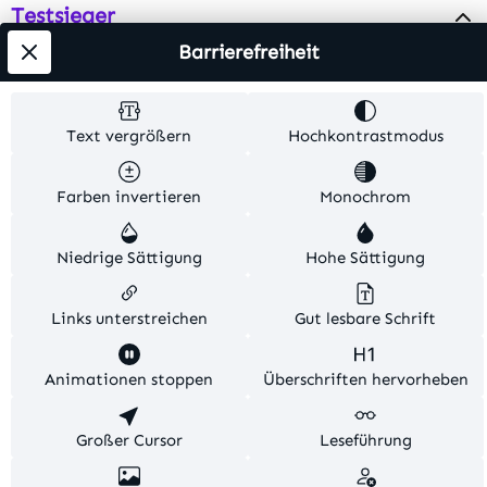
Testsieger
Barrierefreiheit
Alle Preise inkl. gesetzl. Mehrwertsteuer zzgl.
Versandkosten
. Alle Artikelangaben sind
Text vergrößern
Hochkontrastmodus
Herstellerangaben und ohne Gewähr.
Farben invertieren
Monochrom
© 2026 MKV24 – Alle Rechte vorbehalten. Theme by
TC-Innovations
Niedrige Sättigung
Hohe Sättigung
Links unterstreichen
Gut lesbare Schrift
Diese Website verwendet Cookies, um eine bestmögliche
Animationen stoppen
Überschriften hervorheben
Erfahrung bieten zu können.
Mehr Informationen ...
Konfigurieren
Großer Cursor
Nur technisch notwendige
Leseführung