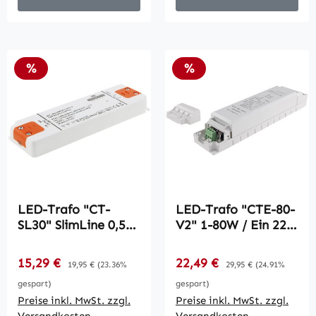
Rabatt
Rabatt
%
%
LED-Trafo "CT-
LED-Trafo "CTE-80-
SL30" SlimLine 0,5-
V2" 1-80W / Ein 220-
30W / Ein 198-264V,
240V, Aus 12V=
Aus 12V=
Konstantspannung
Verkaufspreis:
Verkaufspreis:
15,29 €
Regulärer Preis:
22,49 €
Regulärer Preis:
19,95 €
(23.36%
29,95 €
(24.91%
Konstantspannung
gespart)
gespart)
Preise inkl. MwSt. zzgl.
Preise inkl. MwSt. zzgl.