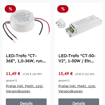
Rabatt
Rabatt
%
%
LED-Trafo "CT-
LED-Trafo "CT-50-
36E", 1,0-36W, rund
V2", 1-50W / Ein
/ 64mm Ø, 230V auf
220-240V, Aus 12V=
12V=
Konstantspannung
Verkaufspreis:
Verkaufspreis:
11,49 €
Regulärer Preis:
15,49 €
Regulärer Preis:
17,95 €
(35.99%
19,95 €
(22.36%
Konstantspannung
gespart)
gespart)
Preise inkl. MwSt. zzgl.
Preise inkl. MwSt. zzgl.
Versandkosten
Versandkosten
Details
Details