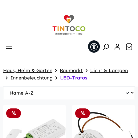
Zum Hauptinhalt springen
Werkzeugleiste 
Wa
Haus, Heim & Garten
Baumarkt
Licht & Lampen
Innenbeleuchtung
LED-Trafos
Rabatt
Rabatt
%
%