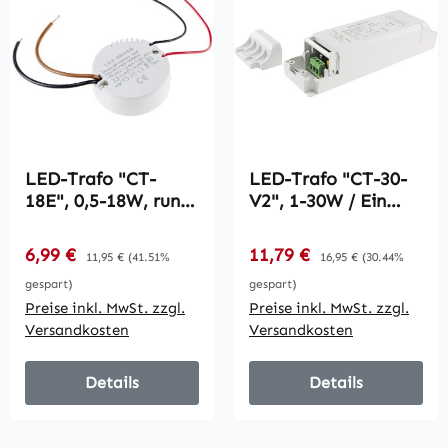
LED-Trafo "CT-
LED-Trafo "CT-30-
18E", 0,5-18W, rund
V2", 1-30W / Ein
/ 55mm Ø, 230V auf
220-240V, Aus 12V=
12V=
Konstantspannung
Verkaufspreis:
Verkaufspreis:
6,99 €
Regulärer Preis:
11,79 €
Regulärer Preis:
11,95 €
(41.51%
16,95 €
(30.44%
Konstantspannung
gespart)
gespart)
Preise inkl. MwSt. zzgl.
Preise inkl. MwSt. zzgl.
Versandkosten
Versandkosten
Details
Details