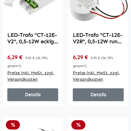
LED-Trafo "CT-12E-
LED-Trafo "CT-12E-
V2", 0,5-12W eckig /
V2R", 0,5-12W rund
Ein 220-240V, Aus
/ Ein 220-240V, Aus
12V=
12V=
Verkaufspreis:
Verkaufspreis:
6,29 €
Regulärer Preis:
6,29 €
Regulärer Preis:
9,95 €
(36.78%
9,95 €
(36.78%
Konstantspannung
Konstantspannung
gespart)
gespart)
Preise inkl. MwSt. zzgl.
Preise inkl. MwSt. zzgl.
Versandkosten
Versandkosten
Details
Details
Rabatt
Rabatt
%
%