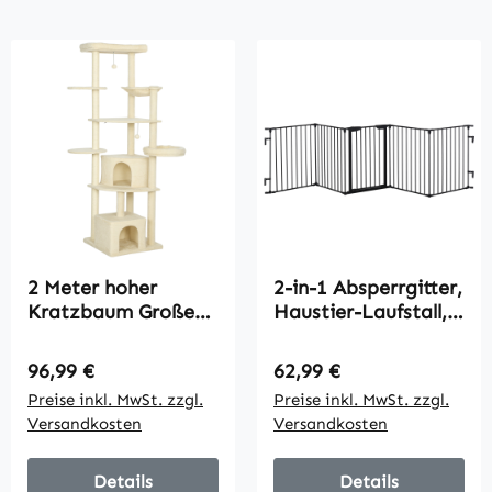
2 Meter hoher
2-in-1 Absperrgitter,
Kratzbaum Große
Haustier-Laufstall,
für 2-3 Katzen,
Sicherheitstor,
Kratzpfosten,
faltbar, Metall, 300
Regulärer Preis:
Regulärer Preis:
96,99 €
62,99 €
Höhlen,
x 3 x 74,5 cm,
Preise inkl. MwSt. zzgl.
Preise inkl. MwSt. zzgl.
Hängematte,
Schwarz
Versandkosten
Versandkosten
Verstecke,
mehrstöckiges
Design, Sisal, Holz,
Details
Details