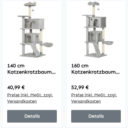
140 cm
160 cm
Katzenkratzbaum,
Katzenkratzbaum,
mehrere Ebenen,
mehrere Ebenen,
Sisal-Kratzpfosten,
Sisal-Kratzpfosten,
Regulärer Preis:
Regulärer Preis:
40,99 €
52,99 €
Höhlen, Plüsch-
Höhlen, Plüsch-
Preise inkl. MwSt. zzgl.
Preise inkl. MwSt. zzgl.
Plattformen,
Plattformen,
Versandkosten
Versandkosten
Hängematte, Leiter,
Hängematte, Leiter,
Spielbälle
Spielbälle
Details
Details