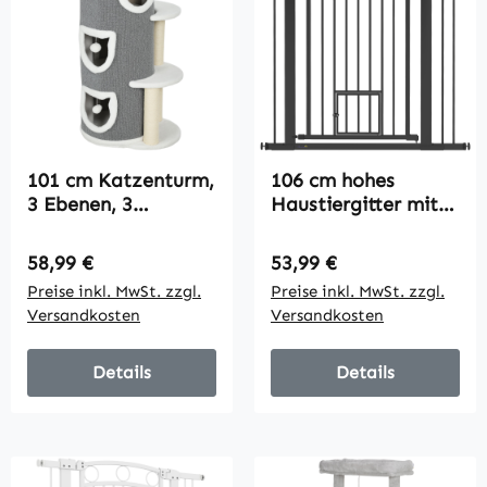
101 cm Katzenturm,
106 cm hohes
3 Ebenen, 3
Haustiergitter mit
Schlafhöhlen,
anpassbarer Breite,
Spielbälle,
integrierte
Regulärer Preis:
Regulärer Preis:
58,99 €
53,99 €
Kratzpfosten, Sisal,
Katzentür, für
Preise inkl. MwSt. zzgl.
Preise inkl. MwSt. zzgl.
Spanplatte, Grau
Treppen und
Versandkosten
Versandkosten
Türrahmen, Schwarz
Details
Details