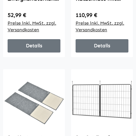
Kleintierkäfig,
Balkon, Wetterfeste
Stoffboden,
Katzenhütte, Regen-
Regulärer Preis:
Regulärer Preis:
52,99 €
110,99 €
Sitzstangen, Rampe,
und Sonnenschutz,
Preise inkl. MwSt. zzgl.
Preise inkl. MwSt. zzgl.
Schwarz
für drinnen und
Versandkosten
Versandkosten
draußen, Hellgrau
Details
Details