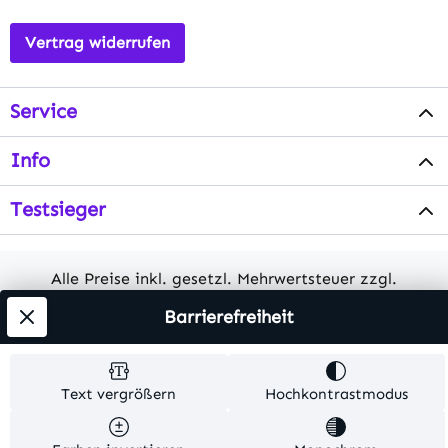
Vertrag widerrufen
Service
Info
Testsieger
Alle Preise inkl. gesetzl. Mehrwertsteuer zzgl.
Versandkosten
. Alle Artikelangaben sind
Barrierefreiheit
Herstellerangaben und ohne Gewähr.
© 2026 MKV24 – Alle Rechte vorbehalten. Theme by
Text vergrößern
Hochkontrastmodus
TC-Innovations