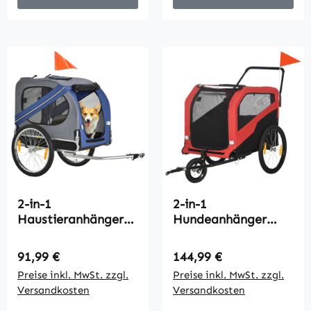
Plüsch, Beige
2-in-1
2-in-1
Haustieranhänger
Hundeanhänger
Fahrradanhänger
Hundebuggy bis
bis 20kg klappbar
30kg klappbar und
Regulärer Preis:
Regulärer Preis:
91,99 €
144,99 €
Regenschutz
lagerbar Lenker
Preise inkl. MwSt. zzgl.
Preise inkl. MwSt. zzgl.
Sicherheitsfahne
Fußstütze
Versandkosten
Versandkosten
Reflektoren Stahl
Reflektoren