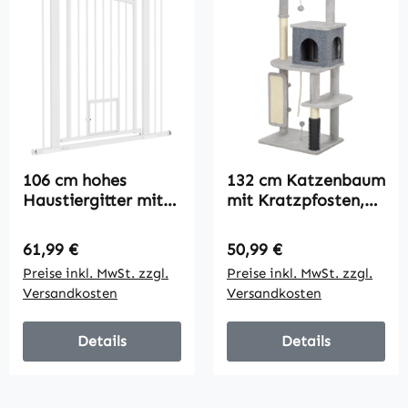
106 cm hohes
132 cm Katzenbaum
Haustiergitter mit
mit Kratzpfosten,
anpassbarer Breite,
Bett, Haus,
integrierte
Sprungplattformen,
Regulärer Preis:
Regulärer Preis:
61,99 €
50,99 €
Katzentür, für
Pflegebürste,
Preise inkl. MwSt. zzgl.
Preise inkl. MwSt. zzgl.
Treppen und
Hellgrau
Versandkosten
Versandkosten
Türrahmen, Weiß
Details
Details