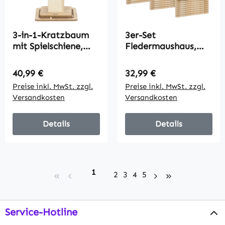
3-in-1-Kratzbaum
3er-Set
mit Spielschiene,
Fledermaushaus,
Spielball, Sisal, bis
wetterbeständig, bis
10 kg, 39,5 x 39,5 x
zu 3 Fledermäuse
Regulärer Preis:
Regulärer Preis:
40,99 €
32,99 €
87 cm, Eiche/Creme
pro Haus,
Preise inkl. MwSt. zzgl.
Preise inkl. MwSt. zzgl.
behandeltes
Versandkosten
Versandkosten
Tannenholz, Natur +
Schwarz
Details
Details
Seite
1
Seite
Seite
Seite
Seite
2
3
4
5
Service-Hotline