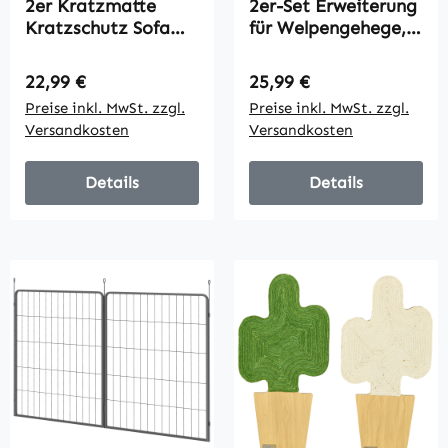
2er Kratzmatte
2er-Set Erweiterung
Kratzschutz Sofa
für Welpengehege,
Sisal Kratzteppich
Hundezaun-
für Katze Sessel
Paneele,
Regulärer Preis:
Regulärer Preis:
22,99 €
25,99 €
Couch
Haustierspielplatz,
Preise inkl. MwSt. zzgl.
Preise inkl. MwSt. zzgl.
Katzenkratzmatte
Welpenzaun aus
Versandkosten
Versandkosten
Grau 130 x 45 x 0,3
Stahl, Grau
cm
Details
Details