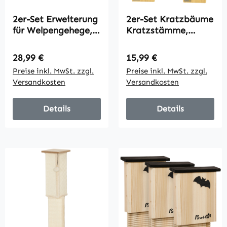
2er-Set Erweiterung
2er-Set Kratzbäume
für Welpengehege,
Kratzstämme,
Hundezaun-
Kakteen-Design zur
Paneele,
Befestigung an der
Regulärer Preis:
Regulärer Preis:
28,99 €
15,99 €
Haustierspielplatz,
Wand, 30 cm x 60
Preise inkl. MwSt. zzgl.
Preise inkl. MwSt. zzgl.
Welpenzaun aus
cm,
Versandkosten
Versandkosten
Stahl, Grau
Eiche+Weiß+Grün
Details
Details