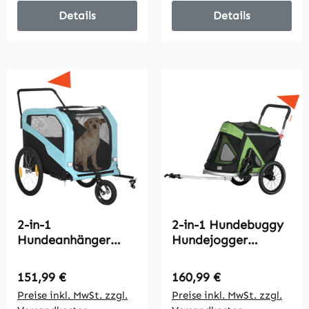
grau+blau 130 x 73
Sicherheitsfahne 170
x 90cm
cm x 77 cm x 90 cm
Details
Details
Rot
2-in-1
2-in-1 Hundebuggy
Hundeanhänger
Hundejogger
Hundewagen
Fahrradanhänger
Fahrradanhänger
bis 20kg 2
Regulärer Preis:
Regulärer Preis:
151,99 €
160,99 €
bis 30kg klappbar
Reflektoren 1
Preise inkl. MwSt. zzgl.
Preise inkl. MwSt. zzgl.
Schiebefunktion 2
Sicherheitsleine 150