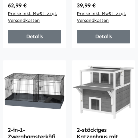
Netzfenster
Katzenhaus
Regulärer Preis:
Regulärer Preis:
62,99 €
39,99 €
Bodenkorb 82 cm x
Katzenkorb weich
Preise inkl. MwSt. zzgl.
Preise inkl. MwSt. zzgl.
49,5 cm x 98 cm
gepolstert
Versandkosten
Versandkosten
Schwarz
Ottomane elegantes
Design abnehmbar
MDF Plüsch Grau 60
Details
Details
x 45 x 44,5 cm
2-in-1-
2-stöckiges
Zwerghamsterkäfig,
Katzenhaus mit