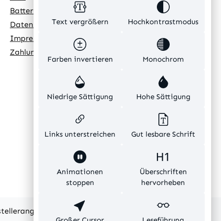
Batteriehinweis
Text vergrößern
Hochkontrastmodus
Datenschutz
Impressum
Zahlungsarten
Farben invertieren
Monochrom
Niedrige Sättigung
Hohe Sättigung
Links unterstreichen
Gut lesbare Schrift
Animationen
Überschriften
stoppen
hervorheben
rstellerangaben und ohne Gewähr.
Großer Cursor
Leseführung