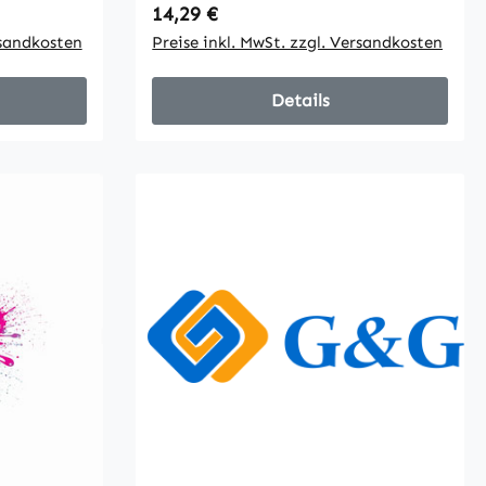
Regulärer Preis:
14,29 €
Hersteller
rsandkosten
Preise inkl. MwSt. zzgl. Versandkosten
Details