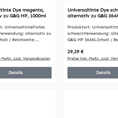
ltinte Dye magenta,
Universaltinte Dye sch
iv zu G&G HP, 1000ml
alternativ zu G&G 364
1000ml
t: UniversaltinteFarbe:
Produktart: Universaltin
rwendung: alternativ zu
schwarzVerwendung: alte
alt / Reichweite:
G&G HP 364XLInhalt / Re
e Artikelangaben gemäß
1000mlalle Artikelanga
 Preis:
Regulärer Preis:
29,29 €
Hersteller
l. MwSt. zzgl. Versandkosten
Preise inkl. MwSt. zzgl. Ve
Details
Details