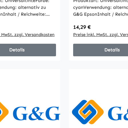
t: UniversaltinteFarbe:
Produktart: Universaltin
ndung: alternativ zu
cyanVerwendung: alterna
Inhalt / Reichweite:
G&G EpsonInhalt / Reich
e Artikelangaben gemäß
1000mlalle Artikelanga
 Preis:
Regulärer Preis:
14,29 €
Hersteller
l. MwSt. zzgl. Versandkosten
Preise inkl. MwSt. zzgl. Ve
Details
Details