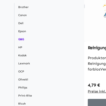
Brother
Canon
Dell
Epson
G&G
Reinigun
HP
Kodak
Produktar
Reinigung
Lexmark
farblosVe
OCP
G&G Reini
Olivetti
Reichweit
Regulärer
4,79 €
Artikelan
Philips
Preise ink
Print-Rite
Ricoh