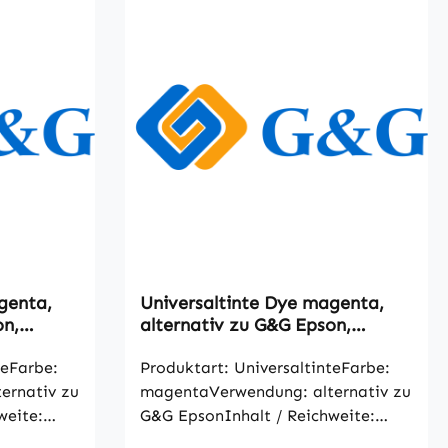
genta,
Universaltinte Dye magenta,
on,
alternativ zu G&G Epson,
1000ml
teFarbe:
Produktart: UniversaltinteFarbe:
ernativ zu
magentaVerwendung: alternativ zu
weite:
G&G EpsonInhalt / Reichweite:
ben gemäß
1000mlalle Artikelangaben gemäß