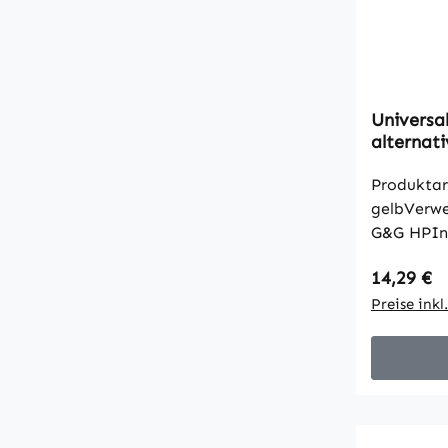
Universal
alternat
Produktar
gelbVerwe
G&G HPInh
1000mlall
Regulärer
14,29 €
Hersteller
Preise ink