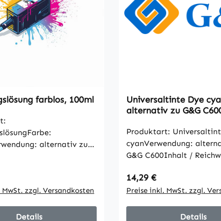
gslösung farblos, 100ml
Universaltinte Dye cya
alternativ zu G&G C60
t:
Produktart: Universaltin
slösungFarbe:
cyanVerwendung: alterna
rwendung: alternativ zu
G&G C600Inhalt / Reichw
gungslösungInhalt /
1000mlalle Artikelanga
e: 100mlalle
 Preis:
Regulärer Preis:
14,29 €
Hersteller
gaben gemäß Hersteller
l. MwSt. zzgl. Versandkosten
Preise inkl. MwSt. zzgl. Ve
Details
Details