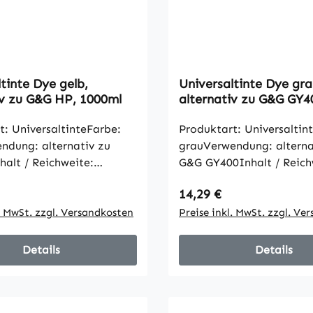
tinte Dye gelb,
Universaltinte Dye gra
iv zu G&G HP, 1000ml
alternativ zu G&G GY4
1000ml
t: UniversaltinteFarbe:
Produktart: Universaltin
ndung: alternativ zu
grauVerwendung: alterna
alt / Reichweite:
G&G GY400Inhalt / Reich
e Artikelangaben gemäß
1000mlalle Artikelanga
 Preis:
Regulärer Preis:
14,29 €
Hersteller
l. MwSt. zzgl. Versandkosten
Preise inkl. MwSt. zzgl. Ve
Details
Details