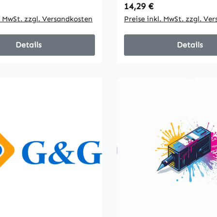
 Preis:
Regulärer Preis:
14,29 €
Hersteller
l. MwSt. zzgl. Versandkosten
Preise inkl. MwSt. zzgl. Ve
Details
Details