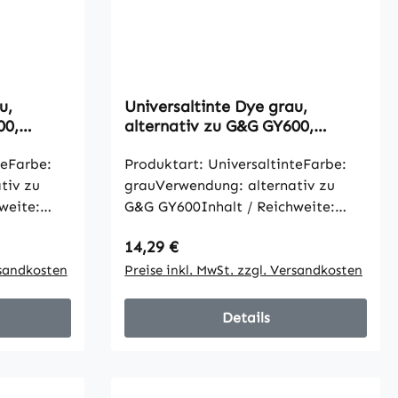
u,
Universaltinte Dye grau,
00,
alternativ zu G&G GY600,
1000ml
teFarbe:
Produktart: UniversaltinteFarbe:
tiv zu
grauVerwendung: alternativ zu
weite:
G&G GY600Inhalt / Reichweite:
ben gemäß
1000mlalle Artikelangaben gemäß
Regulärer Preis:
14,29 €
Hersteller
rsandkosten
Preise inkl. MwSt. zzgl. Versandkosten
Details