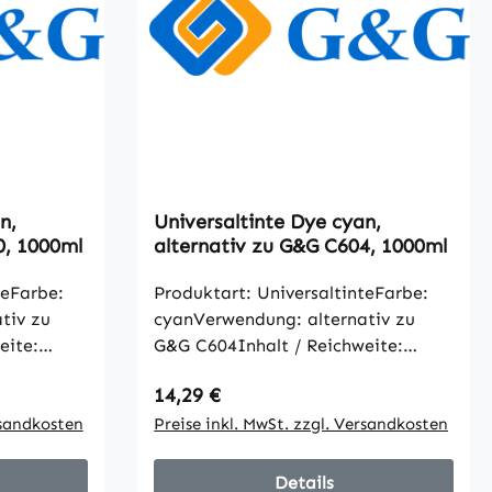
n,
Universaltinte Dye cyan,
0, 1000ml
alternativ zu G&G C604, 1000ml
teFarbe:
Produktart: UniversaltinteFarbe:
tiv zu
cyanVerwendung: alternativ zu
eite:
G&G C604Inhalt / Reichweite:
ben gemäß
1000mlalle Artikelangaben gemäß
Regulärer Preis:
14,29 €
Hersteller
rsandkosten
Preise inkl. MwSt. zzgl. Versandkosten
Details