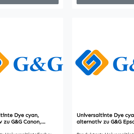
ltinte Dye cyan,
Universaltinte Dye cya
iv zu G&G Canon,
alternativ zu G&G Eps
1000ml