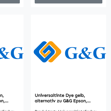
n,
Universaltinte Dye gelb,
on,
alternativ zu G&G Epson,
1000ml