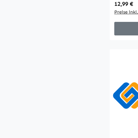
Regulärer
12,99 €
Hersteller
Preise ink