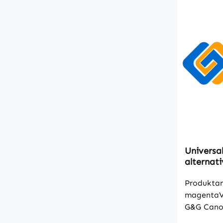
Universa
alternat
1000ml
Produktar
magentaVe
G&G Canon
1000mlall