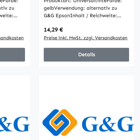
teFarbe:
Produktart: UniversaltinteFarbe:
tiv zu
gelbVerwendung: alternativ zu
weite:
G&G EpsonInhalt / Reichweite:
ben gemäß
1000mlalle Artikelangaben gemäß
Regulärer Preis:
14,29 €
Hersteller
rsandkosten
Preise inkl. MwSt. zzgl. Versandkosten
Details