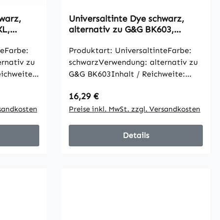
warz,
Universaltinte Dye schwarz,
XL,
alternativ zu G&G BK603,
1000ml
teFarbe:
Produktart: UniversaltinteFarbe:
rnativ zu
schwarzVerwendung: alternativ zu
ichweite:
G&G BK603Inhalt / Reichweite:
ben gemäß
1000mlalle Artikelangaben gemäß
Regulärer Preis:
16,29 €
Hersteller
rsandkosten
Preise inkl. MwSt. zzgl. Versandkosten
Details