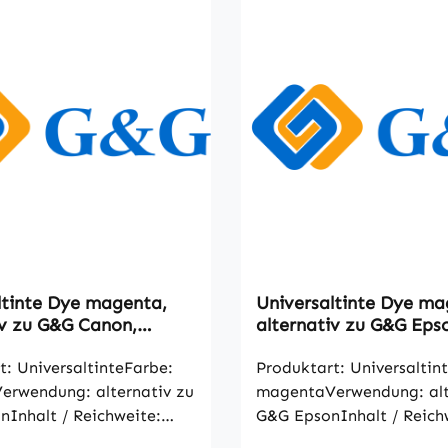
ltinte Dye magenta,
Universaltinte Dye ma
iv zu G&G Canon,
alternativ zu G&G Eps
1000ml
t: UniversaltinteFarbe:
Produktart: Universaltin
rwendung: alternativ zu
magentaVerwendung: alt
Inhalt / Reichweite:
G&G EpsonInhalt / Reich
e Artikelangaben gemäß
1000mlalle Artikelanga