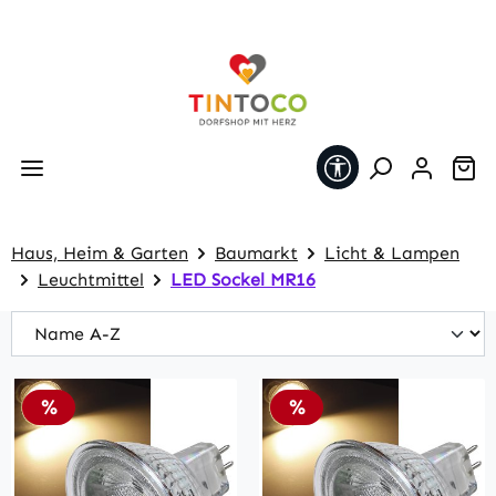
Zum Hauptinhalt springen
Werkzeugleiste 
Wa
Haus, Heim & Garten
Baumarkt
Licht & Lampen
Leuchtmittel
LED Sockel MR16
Rabatt
Rabatt
%
%