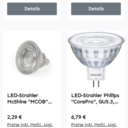
Details
Details
LED-Strahler
LED-Strahler Philips
McShine ''MCOB''
''CorePro'', GU5.3,
MR16, 5W, 400 lm,
4,4W, 2700K, 12V
warmweiß
Regulärer Preis:
Regulärer Preis:
2,29 €
6,79 €
Preise inkl. MwSt. zzgl.
Preise inkl. MwSt. zzgl.