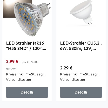
LED Strahler MR16
LED-Strahler GU5.3 ,
"H55 SMD" / 120°,
6W, 580lm, 12V,
4000k, 440lm,
3000K, warmweiß,
12V/5W,
matt
Verkaufspreis:
2,99 €
Regulärer Preis:
3,95 €
(24.3%
neutralweiß
Regulärer Preis:
2,29 €
gespart)
Preise inkl. MwSt. zzgl.
Preise inkl. MwSt. zzgl.
Versandkosten
Versandkosten
Details
Details