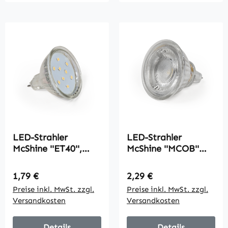
LED-Strahler
LED-Strahler
McShine ''ET40'',
McShine ''MCOB''
MR16, 4W, 320lm,
MR16, 3W, 250 lm,
warmweiß
neutralweiß
Regulärer Preis:
Regulärer Preis:
1,79 €
2,29 €
Preise inkl. MwSt. zzgl.
Preise inkl. MwSt. zzgl.
Versandkosten
Versandkosten
Details
Details