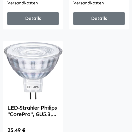
Versandkosten
Versandkosten
Details
Details
LED-Strahler Philips
''CorePro'', GU5.3,
4,4W, 2700K, 12V,
5er-Multipack
Regulärer Preis:
25,49 €