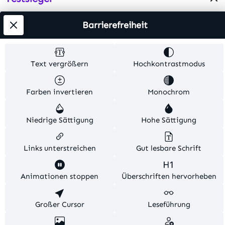
Barrierefreiheit
Alle Preise inkl. gesetzl. Mehrwertsteuer zzgl.
Versandkosten
. Alle Artikelangaben sind
Herstellerangaben und ohne Gewähr.
Text vergrößern
Hochkontrastmodus
© 2026 MKV24 – Alle Rechte vorbehalten. Theme by
Farben invertieren
Monochrom
TC-Innovations
Niedrige Sättigung
Hohe Sättigung
Links unterstreichen
Gut lesbare Schrift
Diese Website verwendet Cookies, um eine bestmögliche
Animationen stoppen
Überschriften hervorheben
Erfahrung bieten zu können.
Mehr Informationen ...
Konfigurieren
Großer Cursor
Nur technisch notwendige
Leseführung