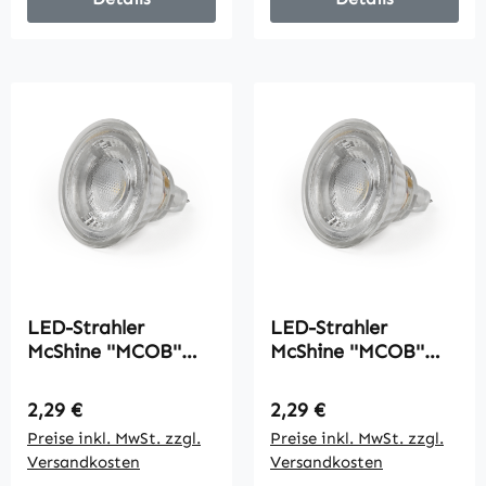
LED-Strahler
LED-Strahler
McShine ''MCOB''
McShine ''MCOB''
MR16, 3W, 250 lm,
MR16, 5W, 400 lm,
warmweiß
neutralweiß
Regulärer Preis:
Regulärer Preis:
2,29 €
2,29 €
Preise inkl. MwSt. zzgl.
Preise inkl. MwSt. zzgl.
Versandkosten
Versandkosten