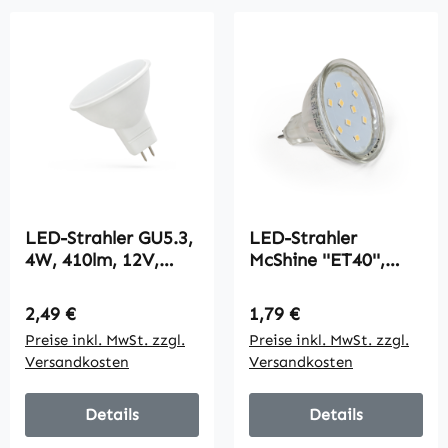
LED-Strahler GU5.3,
LED-Strahler
4W, 410lm, 12V,
McShine ''ET40'',
3000K, warmweiß,
MR16, 4W, 320lm,
matt
neutralweiß
Regulärer Preis:
Regulärer Preis:
2,49 €
1,79 €
Preise inkl. MwSt. zzgl.
Preise inkl. MwSt. zzgl.
Versandkosten
Versandkosten
Details
Details