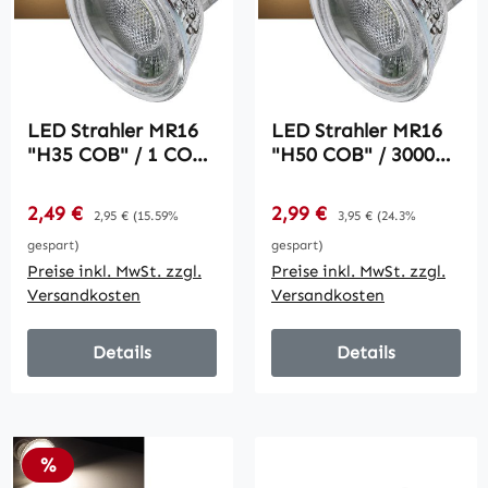
LED Strahler MR16
LED Strahler MR16
"H35 COB" / 1 COB,
"H50 COB" / 3000k,
3000k, 300lm,
440lm, 12V/5W,
12V/3W, warmweiß
warmweiß
Verkaufspreis:
Verkaufspreis:
2,49 €
Regulärer Preis:
2,99 €
Regulärer Preis:
2,95 €
(15.59%
3,95 €
(24.3%
gespart)
gespart)
Preise inkl. MwSt. zzgl.
Preise inkl. MwSt. zzgl.
Versandkosten
Versandkosten
Details
Details
Rabatt
%