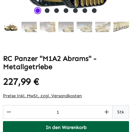
RC Panzer "M1A2 Abrams" -
Metallgetriebe
227,99 €
Regulärer Preis:
Preise inkl. MwSt. zzgl. Versandkosten
Produkt Anzahl: Gib den gewünschten Wert 
Stk
In den Warenkorb