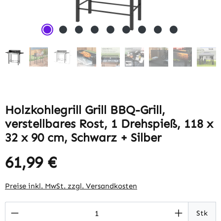
Holzkohlegrill Grill BBQ-Grill,
verstellbares Rost, 1 Drehspieß, 118 x
32 x 90 cm, Schwarz + Silber
61,99 €
Regulärer Preis:
Preise inkl. MwSt. zzgl. Versandkosten
Produkt Anzahl: Gib den gewünschten Wert 
Stk