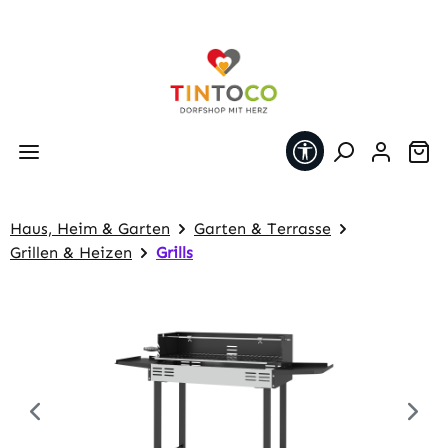
Zum Hauptinhalt springen
Werkzeugleiste 
Wa
Haus, Heim & Garten
Garten & Terrasse
Grillen & Heizen
Grills
Bildergalerie überspringen