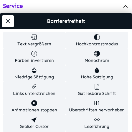
Service
Info
Barrierefreiheit
Testsieger
Text vergrößern
Hochkontrastmodus
Alle Preise inkl. gesetzl. Mehrwertsteuer zzgl.
Farben invertieren
Monochrom
Versandkosten
. Alle Artikelangaben sind
Herstellerangaben und ohne Gewähr.
Niedrige Sättigung
Hohe Sättigung
© 2026 MKV24 – Alle Rechte vorbehalten. Theme by
TC-Innovations
Links unterstreichen
Gut lesbare Schrift
Diese Website verwendet Cookies, um eine bestmögliche
Animationen stoppen
Überschriften hervorheben
Erfahrung bieten zu können.
Mehr Informationen ...
Konfigurieren
Großer Cursor
Nur technisch notwendige
Leseführung