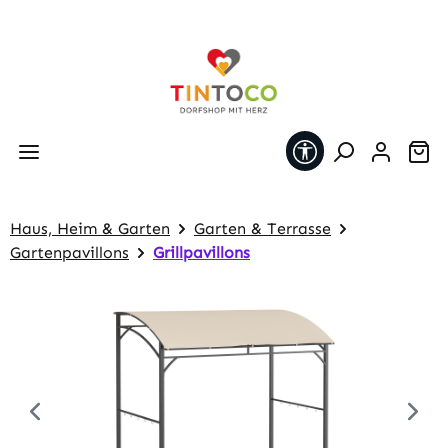
Zum Hauptinhalt springen
Werkzeugleiste 
Wa
Haus, Heim & Garten
Garten & Terrasse
Gartenpavillons
Grillpavillons
Bildergalerie überspringen