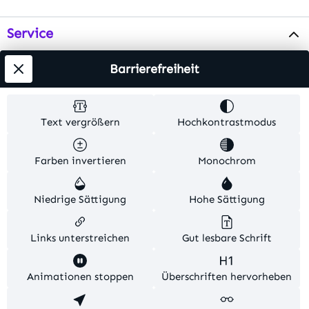
Service
Info
Barrierefreiheit
Testsieger
Text vergrößern
Hochkontrastmodus
Alle Preise inkl. gesetzl. Mehrwertsteuer zzgl.
Farben invertieren
Monochrom
Versandkosten
. Alle Artikelangaben sind
Herstellerangaben und ohne Gewähr.
Niedrige Sättigung
Hohe Sättigung
© 2026 MKV24 – Alle Rechte vorbehalten. Theme by
TC-Innovations
Links unterstreichen
Gut lesbare Schrift
Diese Website verwendet Cookies, um eine bestmögliche
Animationen stoppen
Überschriften hervorheben
Erfahrung bieten zu können.
Mehr Informationen ...