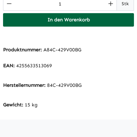
Produkt Anzahl: Gib den gewünschten Wert 
Stk
In den Warenkorb
Produktnummer:
A84C-429V00BG
EAN:
4255633513069
Herstellernummer:
84C-429V00BG
Gewicht:
15 kg