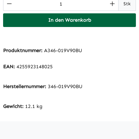
Produkt Anzahl: Gib den gewünschten Wert 
Stk
In den Warenkorb
Produktnummer:
A346-019V90BU
EAN:
4255923148025
Herstellernummer:
346-019V90BU
Gewicht:
12.1 kg