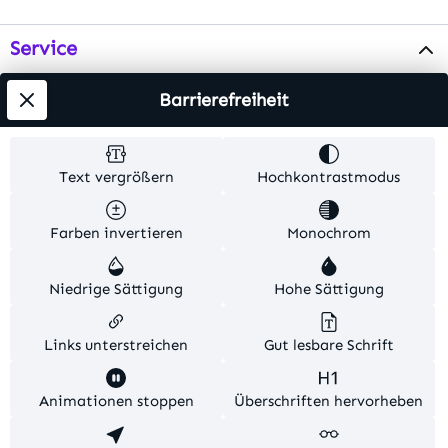
Service
Info
Barrierefreiheit
Testsieger
Text vergrößern
Hochkontrastmodus
Alle Preise inkl. gesetzl. Mehrwertsteuer zzgl.
Farben invertieren
Monochrom
Versandkosten
. Alle Artikelangaben sind
Herstellerangaben und ohne Gewähr.
Niedrige Sättigung
Hohe Sättigung
© 2026 MKV24 – Alle Rechte vorbehalten. Theme by
TC-Innovations
Links unterstreichen
Gut lesbare Schrift
Diese Website verwendet Cookies, um eine bestmögliche
Animationen stoppen
Überschriften hervorheben
Erfahrung bieten zu können.
Mehr Informationen ...