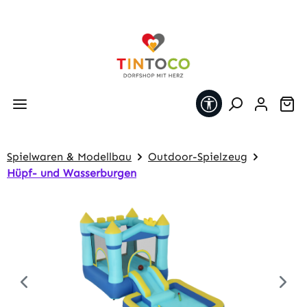
Zum Hauptinhalt springen
Werkzeugleiste 
Wa
Spielwaren & Modellbau
Outdoor-Spielzeug
Hüpf- und Wasserburgen
Bildergalerie überspringen