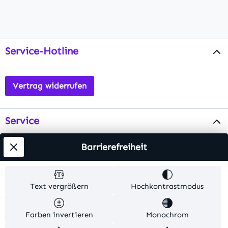
Service-Hotline
Vertrag widerrufen
Service
Info
Barrierefreiheit
Testsieger
Text vergrößern
Hochkontrastmodus
Alle Preise inkl. gesetzl. Mehrwertsteuer zzgl.
Farben invertieren
Monochrom
Versandkosten
. Alle Artikelangaben sind