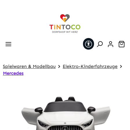
Zum Hauptinhalt springen
Werkzeugleiste 
Wa
Spielwaren & Modellbau
Elektro-Kinderfahrzeuge
Mercedes
Bildergalerie überspringen