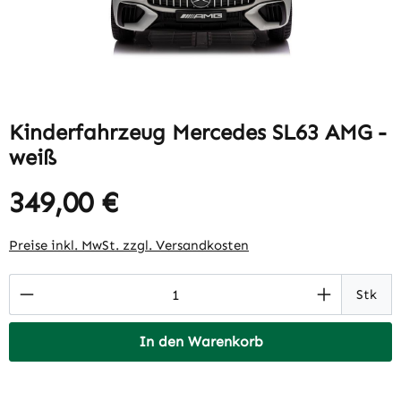
Kinderfahrzeug Mercedes SL63 AMG -
weiß
349,00 €
Regulärer Preis:
Preise inkl. MwSt. zzgl. Versandkosten
Produkt Anzahl: Gib den gewünschten Wert 
Stk
In den Warenkorb