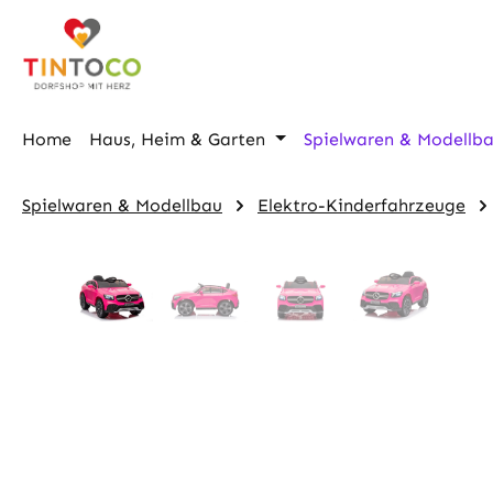
m Hauptinhalt springen
Zur Suche springen
Zur Hauptnavigation springen
Home
Haus, Heim & Garten
Spielwaren & Modellb
Spielwaren & Modellbau
Elektro-Kinderfahrzeuge
Bildergalerie überspringen