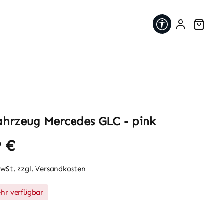
Werkzeugleis
War
ahrzeug Mercedes GLC - pink
 €
eis:
MwSt. zzgl. Versandkosten
hr verfügbar