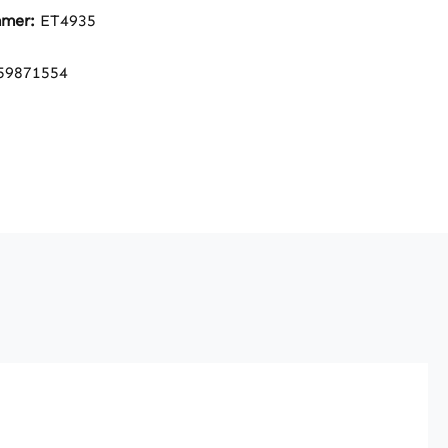
mmer:
ET4935
59871554