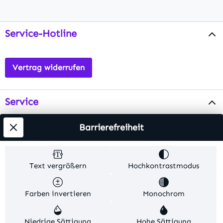
Service-Hotline
Vertrag widerrufen
Service
Info
Barrierefreiheit
Testsieger
Text vergrößern
Hochkontrastmodus
Alle Preise inkl. gesetzl. Mehrwertsteuer zzgl.
Farben invertieren
Monochrom
Versandkosten
. Alle Artikelangaben sind
Herstellerangaben und ohne Gewähr.
Niedrige Sättigung
Hohe Sättigung