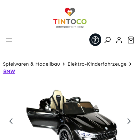
Zum Hauptinhalt springen
Werkzeugleiste 
Wa
Spielwaren & Modellbau
Elektro-Kinderfahrzeuge
BMW
Bildergalerie überspringen