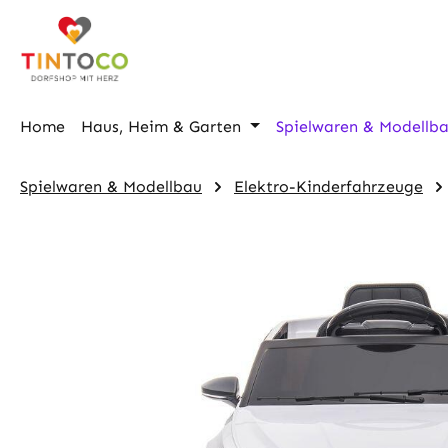
m Hauptinhalt springen
Zur Suche springen
Zur Hauptnavigation springen
Home
Haus, Heim & Garten
Spielwaren & Modellb
Spielwaren & Modellbau
Elektro-Kinderfahrzeuge
Bildergalerie überspringen