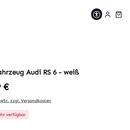
Werkzeugleis
War
ahrzeug Audi RS 6 - weiß
 €
eis:
MwSt. zzgl. Versandkosten
hr verfügbar