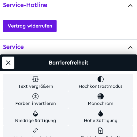
Service-Hotline
Vertrag widerrufen
Service
Info
Barrierefreiheit
Testsieger
Text vergrößern
Hochkontrastmodus
Alle Preise inkl. gesetzl. Mehrwertsteuer zzgl.
Farben invertieren
Monochrom
Versandkosten
. Alle Artikelangaben sind
Herstellerangaben und ohne Gewähr.
Niedrige Sättigung
Hohe Sättigung
© 2026 MKV24 – Alle Rechte vorbehalten. Theme by