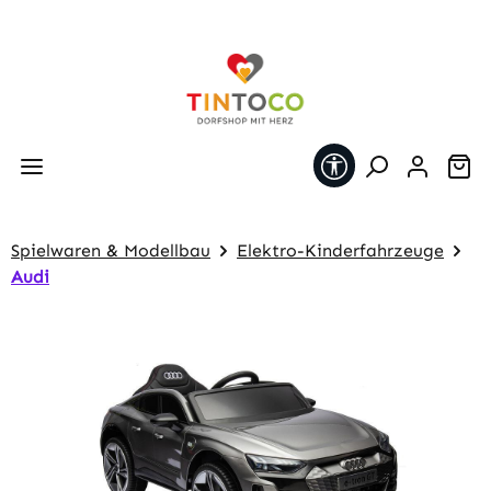
Zum Hauptinhalt springen
Werkzeugleiste 
Wa
Spielwaren & Modellbau
Elektro-Kinderfahrzeuge
Audi
Bildergalerie überspringen